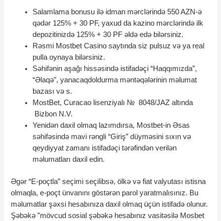
Salamlama bonusu ilə idman mərclərində 550 AZN-ə
qədər 125% + 30 PF, yaxud da kazino mərclərində ilk
depozitinizdə 125% + 30 PF əldə edə bilərsiniz.
Rəsmi Mostbet Casino saytında siz pulsuz və ya real
pulla oynaya bilərsiniz.
Səhifənin aşağı hissəsində istifadəçi “Haqqımızda”,
“Əlaqə”, yanacaqdoldurma məntəqələrinin məlumat
bazası və s.
MostBet, Curacao lisenziyalı № 8048/JAZ altında
Bizbon N.V.
Yenidən daxil olmaq lazımdırsa, Mostbet-in Əsas
səhifəsində mavi rəngli “Giriş” düyməsini sıxın və
qeydiyyat zamanı istifadəçi tərəfindən verilən
məlumatları daxil edin.
Əgər “E-poçtla” seçimi seçilibsə, ölkə və fiat valyutası istisna
olmaqla, e-poçt ünvanını göstərən parol yaratmalısınız. Bu
məlumatlar şəxsi hesabınıza daxil olmaq üçün istifadə olunur.
Şəbəkə ”mövcud sosial şəbəkə hesabınız vasitəsilə Mosbet