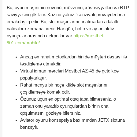
Bu, oyun maşınının növünü, mövzunu, xüsusiyyətləri və RTP
səviyyəsini göstərir. Kazino yalnız lisenziyalı provayderlərlə
əməkdaşlıq edir. Bu, slot maşınlarını fırlatmadan ədalətli
nəticələrə zəmanət verir. Hər gün, həftə və ay ən aktiv
oyunçular arasında cekpotlar var
https://mostbet-
901.com/mobile/
.
Ancaq ən rahat metodlardan biri də müştəri dəstəyi ilə
təsdiqləmə etməkdir.
Virtual idman mərcləri Mostbet AZ-45-də getdikcə
populyarlaşır.
Rahat menyu bir neçə kliklə slot maşınlarını
çeşidləməyə kömək edir.
Özünüz üçün ən optimal otaq tapa bilməsəniz, o
zaman onu yaradıb oyunçulardan birinin ona
qoşulmasını gözləyə bilərsiniz.
Aviator oyunu konsepsiya baxımından JETX slotuna
bənzəyir.