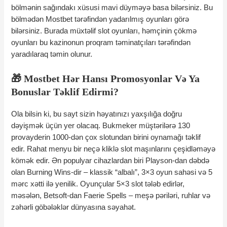
bölmənin sağındakı xüsusi mavi düyməyə basa bilərsiniz. Bu
bölmədən Mostbet tərəfindən yadarılmış oyunları görə
bilərsiniz. Burada müxtəlif slot oyunları, həmçinin çökmə
oyunları bu kazinonun proqram təminatçıları tərəfindən
yaradılaraq təmin olunur.
🎁 Mostbet Hər Hansı Promosyonlar Və Ya
Bonuslar Təklif Edirmi?
Ola bilsin ki, bu sayt sizin həyatınızı yaxşılığa doğru
dəyişmək üçün yer olacaq. Bukmeker müştərilərə 130
provayderin 1000-dən çox slotundan birini oynamağı təklif
edir. Rahat menyu bir neçə kliklə slot maşınlarını çeşidləməyə
kömək edir. Ən populyar cihazlardan biri Playson-dan dəbdə
olan Burning Wins-dir – klassik “albalı”, 3×3 oyun sahəsi və 5
mərc xətti ilə yenilik. Oyunçular 5×3 slot tələb edirlər,
məsələn, Betsoft-dan Faerie Spells – meşə pəriləri, ruhlar və
zəhərli göbələklər dünyasına səyahət.