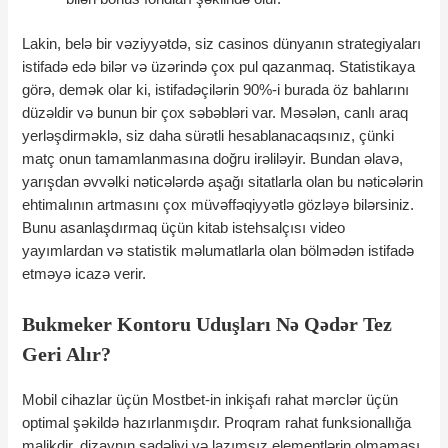
Lakin, belə bir vəziyyətdə, siz casinos dünyanın strategiyaları
istifadə edə bilər və üzərində çox pul qazanmaq. Statistikaya
görə, demək olar ki, istifadəçilərin 90%-i burada öz bahlarını
düzəldir və bunun bir çox səbəbləri var. Məsələn, canlı araq
yerləşdirməklə, siz daha sürətli hesablanacaqsınız, çünki
matç onun tamamlanmasına doğru irəliləyir. Bundan əlavə,
yarışdan əvvəlki nəticələrdə aşağı sitatlarla olan bu nəticələrin
ehtimalının artmasını çox müvəffəqiyyətlə gözləyə bilərsiniz.
Bunu asanlaşdırmaq üçün kitab istehsalçısı video
yayımlardan və statistik məlumatlarla olan bölmədən istifadə
etməyə icazə verir.
Bukmeker Kontoru Uduşları Nə Qədər Tez
Geri Alır?
Mobil cihazlar üçün Mostbet-in inkişafı rahat mərclər üçün
optimal şəkildə hazırlanmışdır. Proqram rahat funksionallığa
malikdir, dizaynın sadəliyi və lazımsız elementlərin olmaması