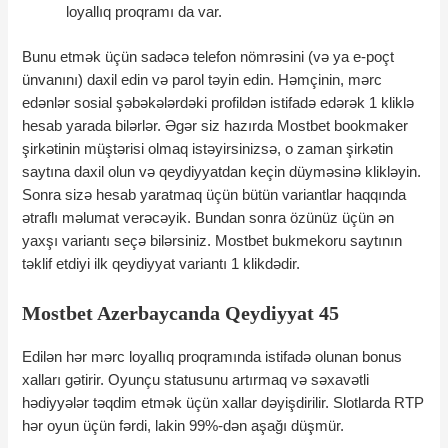
loyallıq proqramı da var.
Bunu etmək üçün sadəcə telefon nömrəsini (və ya e-poçt
ünvanını) daxil edin və parol təyin edin. Həmçinin, mərc
edənlər sosial şəbəkələrdəki profildən istifadə edərək 1 kliklə
hesab yarada bilərlər. Əgər siz hazırda Mostbet bookmaker
şirkətinin müştərisi olmaq istəyirsinizsə, o zaman şirkətin
saytına daxil olun və qeydiyyatdan keçin düyməsinə klikləyin.
Sonra sizə hesab yaratmaq üçün bütün variantlar haqqında
ətraflı məlumat verəcəyik. Bundan sonra özünüz üçün ən
yaxşı variantı seçə bilərsiniz. Mostbet bukmekoru saytının
təklif etdiyi ilk qeydiyyat variantı 1 klikdədir.
Mostbet Azerbaycanda Qeydiyyat 45
Edilən hər mərc loyallıq proqramında istifadə olunan bonus
xalları gətirir. Oyunçu statusunu artırmaq və səxavətli
hədiyyələr təqdim etmək üçün xallar dəyişdirilir. Slotlarda RTP
hər oyun üçün fərdi, lakin 99%-dən aşağı düşmür.