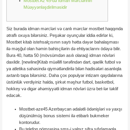
Mostbet Az 45-də Idman Mərclərinin
Müəyyənləşdirilməsidir
Siz burada idman mərcləri və canlı mərclər mostbet haqqında
ətraflı oxuya bilərsiniz. Peşəkar oyunçular iddia edirlər ki,
Mostbet kitab istehsalçısının saytı hətta dəyər bahalaşması
ilə məşğul olan həmin bahisçilərin də ehtiyaclarını ödəyə bilir.
Bura 40, hətta 50 (mövsümdən asılı olaraq) idman növləri
daxildir. [newline]Kitab müəllifi tərəfindən dart, qaelik futbol və
ya atletika sahəsində qiymətləndirilə bilən hadisələri asanlıqla
axtarıb tapa bilərsiniz. Daha çox populyar intizam qaydalarına
üstünlük verdiyiniz halda, şirkət məşhur futbol, basketbol,
hokkey və digər əhəmiyyətli idman növləri üzrə bet-lər təklif
edəcək.
Mostbet-aze45 Azerbaycan ədalətli ödənişləri və yaxşı
düşünülmüş bonus sistemi ilə etibarlı bukmeker
kontorudur.
Bu telefon nömrəsinə sms-i yalnız şifrə sıfırlamaqla