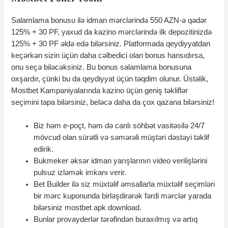
Salamlama bonusu ilə idman mərclərində 550 AZN-ə qədər
125% + 30 PF, yaxud da kazino mərclərində ilk depozitinizdə
125% + 30 PF əldə edə bilərsiniz. Platformada qeydiyyatdan
keçərkən sizin üçün daha cəlbedici olan bonus hansıdırsa,
onu seçə biləcəksiniz. Bu bonus salamlama bonusuna
oxşardır, çünki bu da qeydiyyat üçün təqdim olunur. Üstəlik,
Mostbet Kampaniyalarında kazino üçün geniş təkliflər
seçimini tapa bilərsiniz, beləcə daha da çox qazana bilərsiniz!
Biz həm e-poçt, həm də canlı söhbət vasitəsilə 24/7
mövcud olan sürətli və səmərəli müştəri dəstəyi təklif
edirik.
Bukmeker əksər idman yarışlarının video verilişlərini
pulsuz izləmək imkanı verir.
Bet Builder ilə siz müxtəlif əmsallarla müxtəlif seçimləri
bir mərc kuponunda birləşdirərək fərdi mərclər yarada
bilərsiniz mostbet apk download.
Bunlar provayderlər tərəfindən buraxılmış və artıq