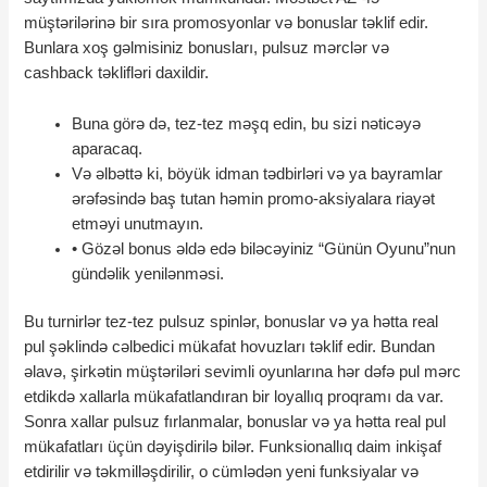
müştərilərinə bir sıra promosyonlar və bonuslar təklif edir.
Bunlara xoş gəlmisiniz bonusları, pulsuz mərclər və
cashback təklifləri daxildir.
Buna görə də, tez-tez məşq edin, bu sizi nəticəyə
aparacaq.
Və əlbəttə ki, böyük idman tədbirləri və ya bayramlar
ərəfəsində baş tutan həmin promo-aksiyalara riayət
etməyi unutmayın.
• Gözəl bonus əldə edə biləcəyiniz “Günün Oyunu”nun
gündəlik yenilənməsi.
Bu turnirlər tez-tez pulsuz spinlər, bonuslar və ya hətta real
pul şəklində cəlbedici mükafat hovuzları təklif edir. Bundan
əlavə, şirkətin müştəriləri sevimli oyunlarına hər dəfə pul mərc
etdikdə xallarla mükafatlandıran bir loyallıq proqramı da var.
Sonra xallar pulsuz fırlanmalar, bonuslar və ya hətta real pul
mükafatları üçün dəyişdirilə bilər. Funksionallıq daim inkişaf
etdirilir və təkmilləşdirilir, o cümlədən yeni funksiyalar və