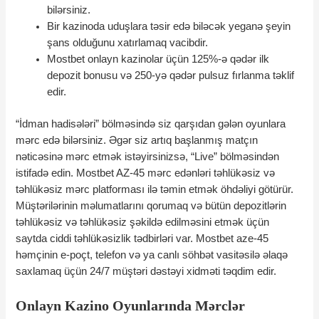
bilərsiniz.
Bir kazinoda uduşlara təsir edə biləcək yeganə şeyin
şans olduğunu xatırlamaq vacibdir.
Mostbet onlayn kazinolar üçün 125%-ə qədər ilk
depozit bonusu və 250-yə qədər pulsuz fırlanma təklif
edir.
“İdman hadisələri” bölməsində siz qarşıdan gələn oyunlara
mərc edə bilərsiniz. Əgər siz artıq başlanmış matçın
nəticəsinə mərc etmək istəyirsinizsə, “Live” bölməsindən
istifadə edin. Mostbet AZ-45 mərc edənləri təhlükəsiz və
təhlükəsiz mərc platforması ilə təmin etmək öhdəliyi götürür.
Müştərilərinin məlumatlarını qorumaq və bütün depozitlərin
təhlükəsiz və təhlükəsiz şəkildə edilməsini etmək üçün
saytda ciddi təhlükəsizlik tədbirləri var. Mostbet aze-45
həmçinin e-poçt, telefon və ya canlı söhbət vasitəsilə əlaqə
saxlamaq üçün 24/7 müştəri dəstəyi xidməti təqdim edir.
Onlayn Kazino Oyunlarında Mərclər