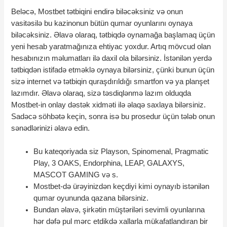
Beləcə, Mostbet tətbiqini endirə biləcəksiniz və onun
vasitəsilə bu kazinonun bütün qumar oyunlarını oynaya
biləcəksiniz. Əlavə olaraq, tətbiqdə oynamağa başlamaq üçün
yeni hesab yaratmağınıza ehtiyac yoxdur. Artıq mövcud olan
hesabınızın məlumatları ilə daxil ola bilərsiniz. İstənilən yerdə
tətbiqdən istifadə etməklə oynaya bilərsiniz, çünki bunun üçün
sizə internet və tətbiqin quraşdırıldığı smartfon və ya planşet
lazımdır. Əlavə olaraq, sizə təsdiqlənmə lazım olduqda
Mostbet-in onlay dəstək xidməti ilə əlaqə saxlaya bilərsiniz.
Sadəcə söhbətə keçin, sonra isə bu prosedur üçün tələb onun
sənədlərinizi əlavə edin.
Bu kateqoriyada siz Playson, Spinomenal, Pragmatic
Play, 3 OAKS, Endorphina, LEAP, GALAXYS,
MASCOT GAMING və s.
Mostbet-də ürəyinizdən keçdiyi kimi oynayıb istənilən
qumar oyununda qazana bilərsiniz.
Bundan əlavə, şirkətin müştəriləri sevimli oyunlarına
hər dəfə pul mərc etdikdə xallarla mükafatlandıran bir