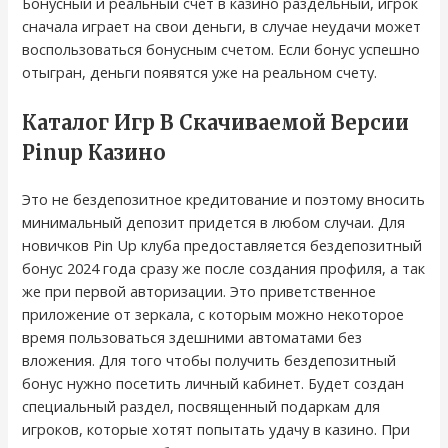
Бонусный и реальный счет в казино раздельный, игрок
сначала играет на свои деньги, в случае неудачи может
воспользоваться бонусным счетом. Если бонус успешно
отыгран, деньги появятся уже на реальном счету.
Каталог Игр В Скачиваемой Версии
Pinup Казино
Это не бездепозитное кредитование и поэтому вносить
минимальный депозит придется в любом случаи. Для
новичков Pin Up клуба предоставляется бездепозитный
бонус 2024 года сразу же после создания профиля, а так
же при первой авторизации. Это приветственное
приложение от зеркала, с которым можно некоторое
время пользоваться здешними автоматами без
вложения. Для того чтобы получить бездепозитный
бонус нужно посетить личный кабинет. Будет создан
специальный раздел, посвященный подаркам для
игроков, которые хотят попытать удачу в казино. При