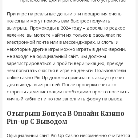
При игре на реальные деньги эти поощрения очень
полезны и могут помочь вам быстрее получить
выигрыш. Промокоды в 2024 году – довольно редкое
явление; вы можете найти их только в рассылках по
электронной почте или в мессенджерах. В слоты и
некоторые другие игры можно играть в демо-версии,
не заходя на официальный сайт. Вы должны
зарегистрироваться и пройти верификацию, прежде
чем попытать счастья в игре на деньги. Пользователи
online casino Pin Up должны привязать к аккаунту счет
для вывода выигрышей. После проверки счета со
стороны администрации необходимо просто посетить
личный кабинет и потом заполнить форму на вывод.
Отыгрыш Бонуса В Онлайн Казино
Pin-up С Выводом
Официальный сайт Pin Up Casino несомненно считается