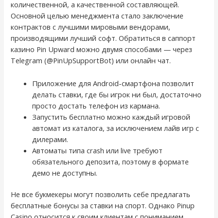
количественной, а качественной составляющей.
Основной целью менеджмента стало заключение
контрактов с лучшими мировыми вендорами,
производящими лучший софт. Обратиться в саппорт
казино Pin Upward можно двумя способами — через
Telegram (@PinUpSupportBot) или онлайн чат.
Приложение для Android-смартфона позволит
делать ставки, где бы игрок ни был, достаточно
просто достать телефон из кармана.
Запустить бесплатно можно каждый игровой
автомат из каталога, за исключением лайв игр с
дилерами.
Автоматы типа crash или live требуют
обязательного депозита, поэтому в формате
демо не доступны.
Не все букмекеры могут позволить себе предлагать
бесплатные бонусы за ставки на спорт. Однако Pinup
Casino относится к своим клиентам с пониманием,