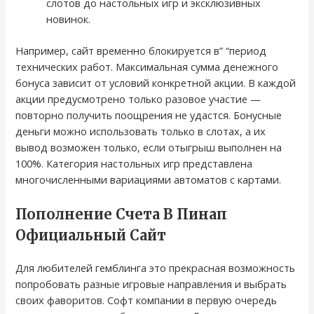
слотов до настольных игр и эксклюзивных
новинок.
Например, сайт временно блокируется в” “период
технических работ. Максимальная сумма денежного
бонуса зависит от условий конкретной акции. В каждой
акции предусмотрено только разовое участие —
повторно получить поощрения не удастся. Бонусные
деньги можно использовать только в слотах, а их
вывод возможен только, если отыгрыш выполнен на
100%. Категория настольных игр представлена
многочисленными вариациями автоматов с картами.
Пополнение Счета В Пинап
Официальный Сайт
Для любителей гемблинга это прекрасная возможность
попробовать разные игровые направления и выбрать
своих фаворитов. Софт компании в первую очередь