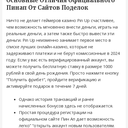
Основные Отличия Официального
Пинап От Сайтов Поделок
Ничто не делает геймеров казино Pin Up счастливее,
чем возможность мгновенно внести деньги, играть на
реальные деньги, а затем также быстро вывести эти
деньги. Pin Up неизменно занимает первое место в
списке лучших онлайн-казино, которые не
задерживают платежи и не берут комиссионные в 2024
году. Если у вас есть верифицированный аккаунт, вы
можете получить бесплатную ставку в размере 1000
рублей в свой день рождения. Просто нажмите кнопку
“Получить фрибет”, пройдите верификацию и
активируйте подарок в течение 7 дней.
Однако история транзакций и ранее
начисленных бонусов здесь не отображается.
Простая процедура регистрации на
официальном сайте Пин Ап дает возможность
легко” “открыть аккаунт новым пользователям.