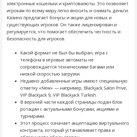
электронные кошельки и криптовалюты. Это позволяет
игрокам по всему миру легко вносить и снимать деньги.
Казино предлагает бонусы и акции для новых и
существующих игроков. Он также лицензирован и
регулируется, что помогает обеспечить честность и
безопасность для игроков.
Какой формат не был бы выбран, игра с
телефона в игровые автоматы не
сопровождается техническими багами или
низкой скоростью загрузки.
Недавно добавленные игры имеют специальную
отметку «New» — например, Blackjack Salon Prive,
VIP Blackjack 9, VIP Blackjack Turkish.
В верхней части каждой страницы подан блок
ротации с актуальными бонусами, акциями и
турнирами.
Этот процесс означает акцептацию виртуального
контракта, который устанавливает права и