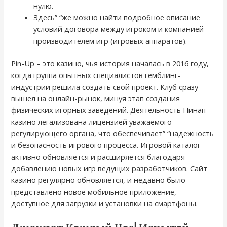
нулю.
Здесь” “же можно найти подробное описание
условий договора между игроком и компанией-
производителем игр (игровых аппаратов).
Pin-Up – это казино, чья история началась в 2016 году,
когда группа опытных специалистов гемблинг-
индустрии решила создать свой проект. Клуб сразу
вышел на онлайн-рынок, минуя этап создания
физических игорных заведений. Деятельность Пинап
казино легализована лицензией уважаемого
регулирующего органа, что обеспечивает” “надежность
и безопасность игрового процесса. Игровой каталог
активно обновляется и расширяется благодаря
добавлению новых игр ведущих разработчиков. Сайт
казино регулярно обновляется, и недавно было
представлено новое мобильное приложение,
доступное для загрузки и установки на смартфоны.