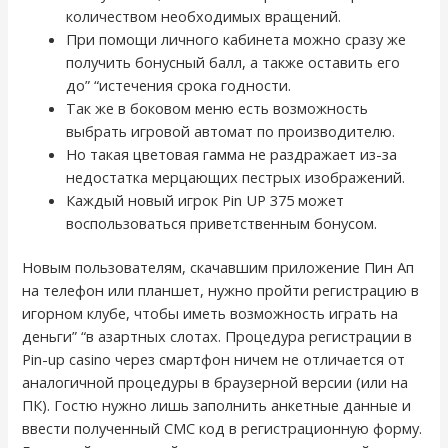
количеством необходимых вращений.
При помощи личного кабинета можно сразу же
получить бонусный балл, а также оставить его
до” “истечения срока годности.
Так же в боковом меню есть возможность
выбрать игровой автомат по производителю.
Но такая цветовая гамма не раздражает из-за
недостатка мерцающих пестрых изображений.
Каждый новый игрок Pin UP 375 может
воспользоваться приветственным бонусом.
Новым пользователям, скачавшим приложение Пин Ап
на телефон или планшет, нужно пройти регистрацию в
игорном клубе, чтобы иметь возможность играть на
деньги” “в азартных слотах. Процедура регистрации в
Pin-up casino через смартфон ничем не отличается от
аналогичной процедуры в браузерной версии (или на
ПК). Гостю нужно лишь заполнить анкетные данные и
ввести полученный СМС код в регистрационную форму.