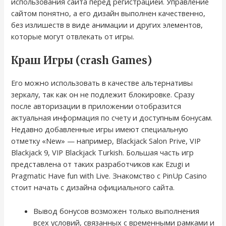
использования сайта перед регистрацией. Управление
сайтом понятно, а его дизайн выполнен качественно,
без излишеств в виде анимации и других элементов,
которые могут отвлекать от игры.
Краш Игры (crash Games)
Его можно использовать в качестве альтернативы
зеркалу, так как он не подлежит блокировке. Сразу
после авторизации в приложении отобразится
актуальная информация по счету и доступным бонусам.
Недавно добавленные игры имеют специальную
отметку «New» — например, Blackjack Salon Prive, VIP
Blackjack 9, VIP Blackjack Turkish. Большая часть игр
представлена от таких разработчиков как Ezugi и
Pragmatic Have fun with Live. Знакомство с PinUp Casino
стоит начать с дизайна официального сайта.
Вывод бонусов возможен только выполнения
всех условий, связанных с временными рамками и