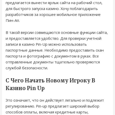
предлагается вынести ярлык сайта на рабочий стол,
для быстрого запуска казино. Хочу поблагодарить
разработчиков за хорошее мобильное приложение
Пин-Ап.
В такой версии совмещаются основные функции сайта,
и предоставляется удобство. Для проверки учетной
записи в казино Pin-Up можно использовать
паспортные данные. Необходимо предоставить скан
паспорта и фотографию с документом в руках. Все
отправленные документы тщательно проверяются
службой безопасности.
С Чего Начать Новому Игроку В
Казино Pin Up
Это означает, что он действует легально и подлежит
регулированию. Pin-up предлагает широкий выбор
способов оплаты, включая кредитные карты,