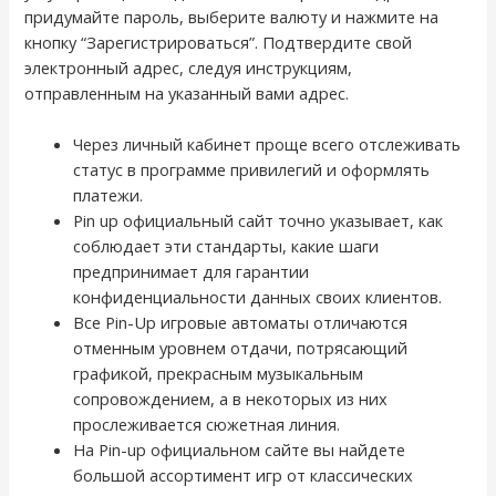
придумайте пароль, выберите валюту и нажмите на
кнопку “Зарегистрироваться”. Подтвердите свой
электронный адрес, следуя инструкциям,
отправленным на указанный вами адрес.
Через личный кабинет проще всего отслеживать
статус в программе привилегий и оформлять
платежи.
Pin up официальный сайт точно указывает, как
соблюдает эти стандарты, какие шаги
предпринимает для гарантии
конфиденциальности данных своих клиентов.
Все Pin-Up игровые автоматы отличаются
отменным уровнем отдачи, потрясающий
графикой, прекрасным музыкальным
сопровождением, а в некоторых из них
прослеживается сюжетная линия.
На Pin-up официальном сайте вы найдете
большой ассортимент игр от классических