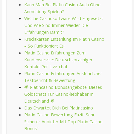
Kann Man Bei Platin Casino Auch Ohne
Anmeldung Spielen?
Welche Casinosoftware Wird Eingesetzt
Und Wie Sind Immer Wieder Die
Erfahrungen Damit?
Kreditkarten Einzahlung Im Platin Casino
– So Funktioniert Es:
Platin Casino Erfahrungen Zum
Kundenservice: Deutschsprachiger
Kontakt Per Live-chat
Platin Casino Erfahrungen Ausführlicher
Testbericht & Bewertung
🌟 Platincasino Bonusangebote: Dieses
Goldschatz Für Casino-liebhaber In
Deutschland 🌟
Das Erwartet Dich Bei Platincasino
Platin Casino Bewertung Fazit: Sehr
Sicherer Anbieter Mit Top Platin Casino
Bonus”