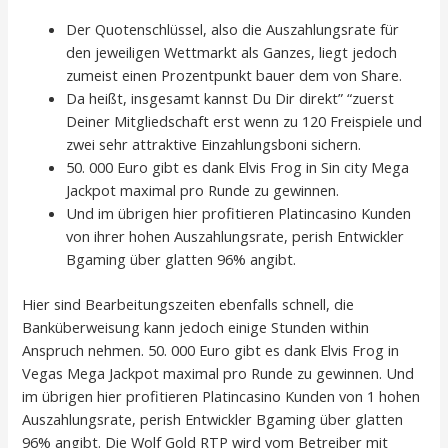
Der Quotenschlüssel, also die Auszahlungsrate für
den jeweiligen Wettmarkt als Ganzes, liegt jedoch
zumeist einen Prozentpunkt bauer dem von Share.
Da heißt, insgesamt kannst Du Dir direkt” “zuerst
Deiner Mitgliedschaft erst wenn zu 120 Freispiele und
zwei sehr attraktive Einzahlungsboni sichern.
50. 000 Euro gibt es dank Elvis Frog in Sin city Mega
Jackpot maximal pro Runde zu gewinnen.
Und im übrigen hier profitieren Platincasino Kunden
von ihrer hohen Auszahlungsrate, perish Entwickler
Bgaming über glatten 96% angibt.
Hier sind Bearbeitungszeiten ebenfalls schnell, die
Banküberweisung kann jedoch einige Stunden within
Anspruch nehmen. 50. 000 Euro gibt es dank Elvis Frog in
Vegas Mega Jackpot maximal pro Runde zu gewinnen. Und
im übrigen hier profitieren Platincasino Kunden von 1 hohen
Auszahlungsrate, perish Entwickler Bgaming über glatten
96% angibt. Die Wolf Gold RTP wird vom Betreiber mit