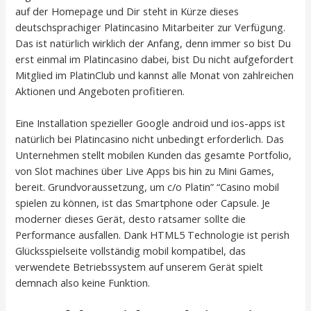
auf der Homepage und Dir steht in Kürze dieses
deutschsprachiger Platincasino Mitarbeiter zur Verfügung.
Das ist natürlich wirklich der Anfang, denn immer so bist Du
erst einmal im Platincasino dabei, bist Du nicht aufgefordert
Mitglied im PlatinClub und kannst alle Monat von zahlreichen
Aktionen und Angeboten profitieren.
Eine Installation spezieller Google android und ios-apps ist
natürlich bei Platincasino nicht unbedingt erforderlich. Das
Unternehmen stellt mobilen Kunden das gesamte Portfolio,
von Slot machines über Live Apps bis hin zu Mini Games,
bereit. Grundvoraussetzung, um c/o Platin” “Casino mobil
spielen zu können, ist das Smartphone oder Capsule. Je
moderner dieses Gerät, desto ratsamer sollte die
Performance ausfallen. Dank HTML5 Technologie ist perish
Glücksspielseite vollständig mobil kompatibel, das
verwendete Betriebssystem auf unserem Gerät spielt
demnach also keine Funktion.