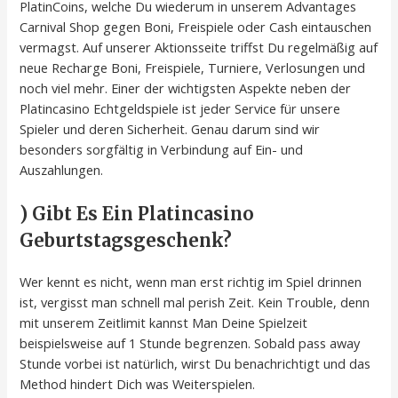
PlatinCoins, welche Du wiederum in unserem Advantages
Carnival Shop gegen Boni, Freispiele oder Cash eintauschen
vermagst. Auf unserer Aktionsseite triffst Du regelmäßig auf
neue Recharge Boni, Freispiele, Turniere, Verlosungen und
noch viel mehr. Einer der wichtigsten Aspekte neben der
Platincasino Echtgeldspiele ist jeder Service für unsere
Spieler und deren Sicherheit. Genau darum sind wir
besonders sorgfältig in Verbindung auf Ein- und
Auszahlungen.
) Gibt Es Ein Platincasino
Geburtstagsgeschenk?
Wer kennt es nicht, wenn man erst richtig im Spiel drinnen
ist, vergisst man schnell mal perish Zeit. Kein Trouble, denn
mit unserem Zeitlimit kannst Man Deine Spielzeit
beispielsweise auf 1 Stunde begrenzen. Sobald pass away
Stunde vorbei ist natürlich, wirst Du benachrichtigt und das
Method hindert Dich was Weiterspielen.