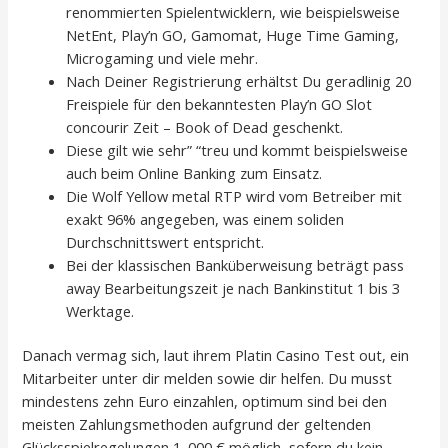
renommierten Spielentwicklern, wie beispielsweise
NetEnt, Play’n GO, Gamomat, Huge Time Gaming,
Microgaming und viele mehr.
Nach Deiner Registrierung erhältst Du geradlinig 20
Freispiele für den bekanntesten Play’n GO Slot
concourir Zeit – Book of Dead geschenkt.
Diese gilt wie sehr” “treu und kommt beispielsweise
auch beim Online Banking zum Einsatz.
Die Wolf Yellow metal RTP wird vom Betreiber mit
exakt 96% angegeben, was einem soliden
Durchschnittswert entspricht.
Bei der klassischen Banküberweisung beträgt pass
away Bearbeitungszeit je nach Bankinstitut 1 bis 3
Werktage.
Danach vermag sich, laut ihrem Platin Casino Test out, ein
Mitarbeiter unter dir melden sowie dir helfen. Du musst
mindestens zehn Euro einzahlen, optimum sind bei den
meisten Zahlungsmethoden aufgrund der geltenden
Glücksspielregelungen 1. 000 € möglich, sofern du kein