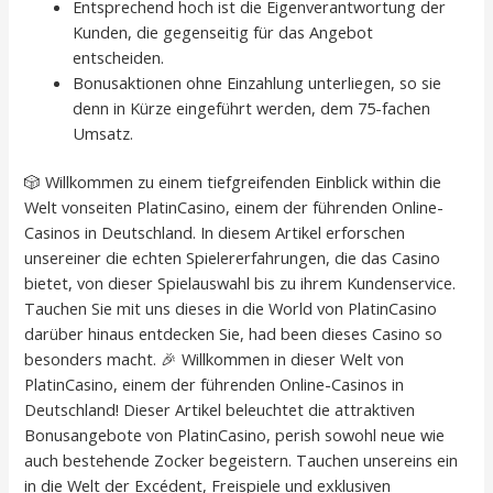
Entsprechend hoch ist die Eigenverantwortung der
Kunden, die gegenseitig für das Angebot
entscheiden.
Bonusaktionen ohne Einzahlung unterliegen, so sie
denn in Kürze eingeführt werden, dem 75-fachen
Umsatz.
🎲 Willkommen zu einem tiefgreifenden Einblick within die
Welt vonseiten PlatinCasino, einem der führenden Online-
Casinos in Deutschland. In diesem Artikel erforschen
unsereiner die echten Spielererfahrungen, die das Casino
bietet, von dieser Spielauswahl bis zu ihrem Kundenservice.
Tauchen Sie mit uns dieses in die World von PlatinCasino
darüber hinaus entdecken Sie, had been dieses Casino so
besonders macht. 🎉 Willkommen in dieser Welt von
PlatinCasino, einem der führenden Online-Casinos in
Deutschland! Dieser Artikel beleuchtet die attraktiven
Bonusangebote von PlatinCasino, perish sowohl neue wie
auch bestehende Zocker begeistern. Tauchen unsereins ein
in die Welt der Excédent, Freispiele und exklusiven