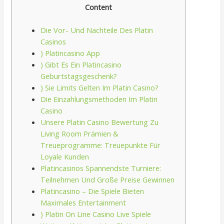
Content
Die Vor- Und Nachteile Des Platin
Casinos
) Platincasino App
) Gibt Es Ein Platincasino
Geburtstagsgeschenk?
) Sie Limits Gelten Im Platin Casino?
Die Einzahlungsmethoden Im Platin
Casino
Unsere Platin Casino Bewertung Zu
Living Room Prämien &
Treueprogramme: Treuepunkte Für
Loyale Kunden
Platincasinos Spannendste Turniere:
Teilnehmen Und Große Preise Gewinnen
Platincasino – Die Spiele Bieten
Maximales Entertainment
) Platin On Line Casino Live Spiele