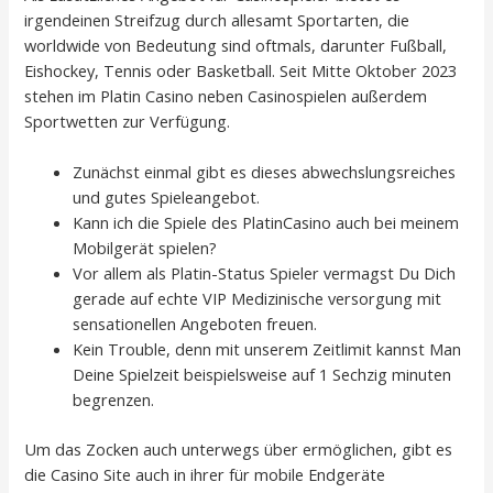
irgendeinen Streifzug durch allesamt Sportarten, die
worldwide von Bedeutung sind oftmals, darunter Fußball,
Eishockey, Tennis oder Basketball. Seit Mitte Oktober 2023
stehen im Platin Casino neben Casinospielen außerdem
Sportwetten zur Verfügung.
Zunächst einmal gibt es dieses abwechslungsreiches
und gutes Spieleangebot.
Kann ich die Spiele des PlatinCasino auch bei meinem
Mobilgerät spielen?
Vor allem als Platin-Status Spieler vermagst Du Dich
gerade auf echte VIP Medizinische versorgung mit
sensationellen Angeboten freuen.
Kein Trouble, denn mit unserem Zeitlimit kannst Man
Deine Spielzeit beispielsweise auf 1 Sechzig minuten
begrenzen.
Um das Zocken auch unterwegs über ermöglichen, gibt es
die Casino Site auch in ihrer für mobile Endgeräte