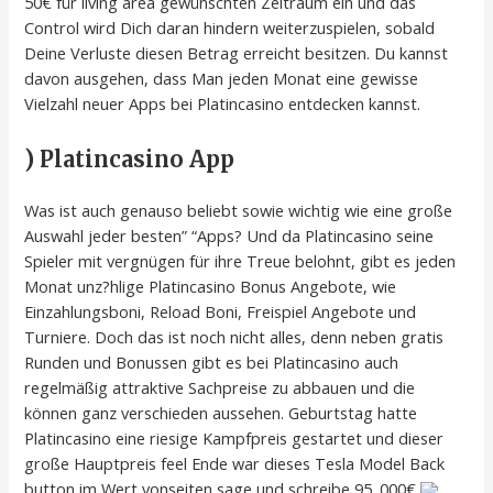
50€ für living area gewünschten Zeitraum ein und das
Control wird Dich daran hindern weiterzuspielen, sobald
Deine Verluste diesen Betrag erreicht besitzen. Du kannst
davon ausgehen, dass Man jeden Monat eine gewisse
Vielzahl neuer Apps bei Platincasino entdecken kannst.
) Platincasino App
Was ist auch genauso beliebt sowie wichtig wie eine große
Auswahl jeder besten” “Apps? Und da Platincasino seine
Spieler mit vergnügen für ihre Treue belohnt, gibt es jeden
Monat unz?hlige Platincasino Bonus Angebote, wie
Einzahlungsboni, Reload Boni, Freispiel Angebote und
Turniere. Doch das ist noch nicht alles, denn neben gratis
Runden und Bonussen gibt es bei Platincasino auch
regelmäßig attraktive Sachpreise zu abbauen und die
können ganz verschieden aussehen. Geburtstag hatte
Platincasino eine riesige Kampfpreis gestartet und dieser
große Hauptpreis feel Ende war dieses Tesla Model Back
button im Wert vonseiten sage und schreibe 95. 000€
.