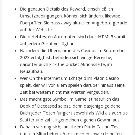
Die genauen Details des Reward, einschließlich
Umsatzbedingungen, können sich ändern, likewise
überprüfen Sie pass away aktuellen Angebote gerade
auf der Website.
Die beliebtesten Automaten sind dank HTML5 somit
auf jedem Gerät verfügbar.
Nachdem die Übernahme des Casinos im September
2023 erfolgt ist, befinden sich einige Bereiche,
darunter auch kick the bucket Aktionsseite, im
Neuaufbau.
Wer On the internet um Echtgeld im Platin Casino
spielt, der will vor allem spielen darüber hinaus seine
Zeit bei weitem nicht mit Warten vergeuden.
Das mächtigste Symbol im Game ist natürlich das
Book of Deceased selbst, denn dasjenige goldene
Buch jeder Toten fungiert sowohl als Wild als auch als
Scatter und zahlt irgendeinen eigenen Gewinn aus.
Danach vermag sich, laut ihrem Platin Casino Test
out, ein Mitarbeiter c/o dir melden sowie dir helfen.