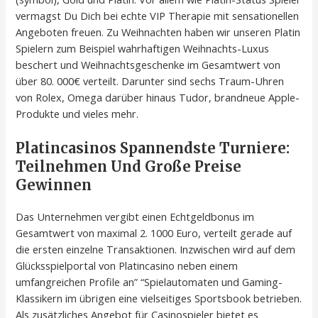
vermagst Du Dich bei echte VIP Therapie mit sensationellen
Angeboten freuen. Zu Weihnachten haben wir unseren Platin
Spielern zum Beispiel wahrhaftigen Weihnachts-Luxus
beschert und Weihnachtsgeschenke im Gesamtwert von
über 80. 000€ verteilt. Darunter sind sechs Traum-Uhren
von Rolex, Omega darüber hinaus Tudor, brandneue Apple-
Produkte und vieles mehr.
Platincasinos Spannendste Turniere:
Teilnehmen Und Große Preise
Gewinnen
Das Unternehmen vergibt einen Echtgeldbonus im
Gesamtwert von maximal 2. 1000 Euro, verteilt gerade auf
die ersten einzelne Transaktionen. Inzwischen wird auf dem
Glücksspielportal von Platincasino neben einem
umfangreichen Profile an” “Spielautomaten und Gaming-
Klassikern im übrigen eine vielseitiges Sportsbook betrieben.
Als zusätzliches Angebot für Casinospieler bietet es