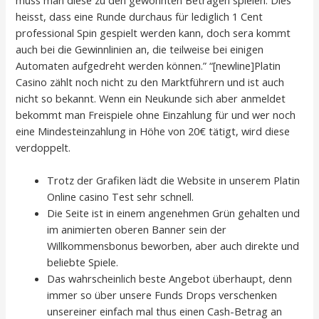
heisst, dass eine Runde durchaus für lediglich 1 Cent
professional Spin gespielt werden kann, doch sera kommt
auch bei die Gewinnlinien an, die teilweise bei einigen
Automaten aufgedreht werden können.” “[newline]Platin
Casino zählt noch nicht zu den Marktführern und ist auch
nicht so bekannt. Wenn ein Neukunde sich aber anmeldet
bekommt man Freispiele ohne Einzahlung für und wer noch
eine Mindesteinzahlung in Höhe von 20€ tätigt, wird diese
verdoppelt.
Trotz der Grafiken lädt die Website in unserem Platin
Online casino Test sehr schnell.
Die Seite ist in einem angenehmen Grün gehalten und
im animierten oberen Banner sein der
Willkommensbonus beworben, aber auch direkte und
beliebte Spiele.
Das wahrscheinlich beste Angebot überhaupt, denn
immer so über unsere Funds Drops verschenken
unsereiner einfach mal thus einen Cash-Betrag an