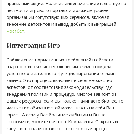
правилами акции. Наличие лицензии свидетельствует о
честности игрового портала и должном уровне
организации сопутствующих сервисов, включая
внесение депозитов и вывод добытых выигрышей
мостбет
.
Интеграция Игр
Соблюдение нормативных требований в области
азартных игр является ключевым элементом для
успешного и законного функционирования онлайн-
казино. Этот процесс включает в себя множество
аспектов, от соответствия законодательству” “до
внедрения политик и процедур. Многое зависит от
Ваших ресурсов, если Вы только начинаете бизнес, то
часть этих обязанностей может взять на себя Ваш
юрист. А если у Вас большие амбиции и Вы не
экономите, можете начать с Комплаенса. Открыть и
запустить онлайн казино – это сложный процесс,