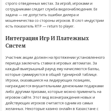
строго отведенных местах. За игрой, игроками и
сотрудниками следит служба видеонаблюдения. Ее
задача — не допустить ошибки дилера и
мошенничества со стороны игроков. В слот-индустрии
есть показатель RTP — return to player.
Интеграция Игр И Платежных
Систем
Участник акции должен на протяжении установленного
периода заключать ставки в игровых автоматах. За
каждый выигрышный раунд ему начисляются баллы,
которые суммируются в общей турнирной таблице.
Игроки, оказавшиеся на лидирующих позициях,
награждаются внушительными денежными подарками
либо другими призами, которые можно применить на
игровом сайте. Этот вид вознаграждения новых и
действующих игроков считается одним из самых
желанных. Некоторые казино онлайн в Казахстане с