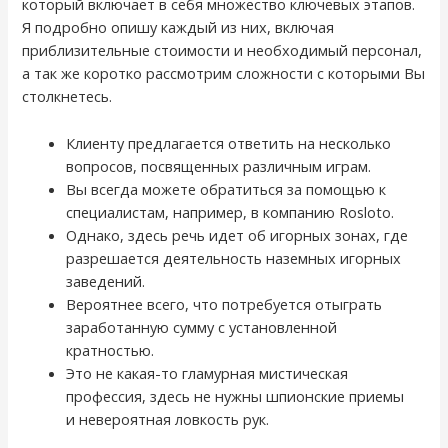
который включает в себя множество ключевых этапов.
Я подробно опишу каждый из них, включая
приблизительные стоимости и необходимый персонал,
а так же коротко рассмотрим сложности с которыми Вы
столкнетесь.
Клиенту предлагается ответить на несколько
вопросов, посвященных различным играм.
Вы всегда можете обратиться за помощью к
специалистам, например, в компанию Rosloto.
Однако, здесь речь идет об игорных зонах, где
разрешается деятельность наземных игорных
заведений.
Вероятнее всего, что потребуется отыграть
заработанную сумму с установленной
кратностью.
Это не какая-то гламурная мистическая
профессия, здесь не нужны шпионские приемы
и невероятная ловкость рук.