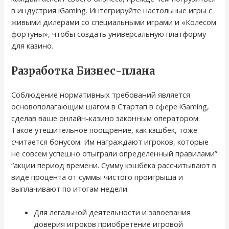
в индустрия iGaming. Интегрируйте настольные игры с
живыми дилерами со специальными играми и «Колесом
фортуны», чтобы создать универсальную платформу
для казино.
Разработка Бизнес-плана
Соблюдение нормативных требований является
основополагающим шагом в Стартап в сфере iGaming,
сделав ваше онлайн-казино законным оператором.
Такое утешительное поощрение, как кэшбек, тоже
считается бонусом. Им награждают игроков, которые
не совсем успешно отыграли определенный правилами”
“акции период времени. Сумму кэшбека рассчитывают в
виде процента от суммы чистого проигрыша и
выплачивают по итогам недели.
Для легальной деятельности и завоевания
доверия игроков приобретение игровой