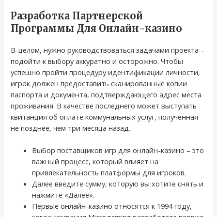
Разработка Партнерской
Программы Для Онлайн-казино
В-целом, нужно руководствоваться задачами проекта –
подойти к выбору аккуратно и осторожно. Чтобы
успешно пройти процедуру идентификации личности,
игрок должен предоставить сканированные копии
паспорта и документа, подтверждающего адрес места
проживания. В качестве последнего может выступать
квитанция об оплате коммунальных услуг, полученная
не позднее, чем три месяца назад.
Выбор поставщиков игр для онлайн-казино – это
важный процесс, который влияет на
привлекательность платформы для игроков.
Далее введите сумму, которую вы хотите снять и
нажмите «Далее».
Первые онлайн-казино относятся к 1994 году,