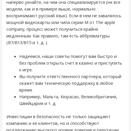
наперво узнайте, на чем она специализируется (не все
модели, как и в примере выше, нормально
воспринимают русский язык). Если в нем не завалялось
мощной видеокарты или чипа серии M от The apple
company, процесс может получиться крайне
медленным. Как правило, там есть аббревиатуры
(B7/B13/B15 и т. д. ).
Надеемся, наши советы помогут вам быстро и
без проблем открыть счет в казино и приступить
к игре.
Вы получите ответственного партнера, который
окажет вам техническую поддержку в любое
время.
Например, Мальта, Кюрасао, Великобритания,
Швейцария и т. д.
Инвестиции в безопасность не только защищают
компанию и её клиентов, но и способствуют
поддержанию высокого уровня доверия и репутации