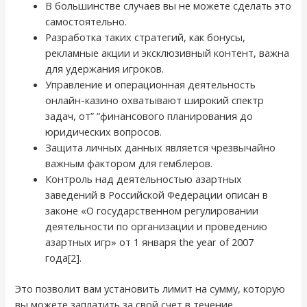
В большинстве случаев вы не можете сделать это
самостоятельно.
Разработка таких стратегий, как бонусы,
рекламные акции и эксклюзивный контент, важна
для удержания игроков.
Управление и операционная деятельность
онлайн-казино охватывают широкий спектр
задач, от” “финансового планирования до
юридических вопросов.
Защита личных данных является чрезвычайно
важным фактором для гемблеров.
Контроль над деятельностью азартных
заведений в Российской Федерации описан в
законе «О государственном регулировании
деятельности по организации и проведению
азартных игр» от 1 января the year of 2007
года[2].
Это позволит вам установить лимит на сумму, которую
вы можете заплатить за свой счет в течение