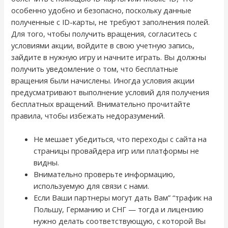
особенно удобно и безопасно, поскольку данные
полученные с ID-карты, не требуют заполнения полей.
Для того, чтобы получить вращения, согласитесь с
условиями акции, войдите в свою учетную запись,
зайдите в нужную игру и начните играть. Вы должны
получить уведомление о том, что бесплатные
вращения были начислены. Иногда условия акции
предусматривают выполнение условий для получения
бесплатных вращений. Внимательно прочитайте
правила, чтобы избежать недоразумений.
Не мешает убедиться, что переходы с сайта на
страницы провайдера игр или платформы не
видны.
Внимательно проверьте информацию,
используемую для связи с нами.
Если Ваши партнеры могут дать Вам” “трафик на
Польшу, Германию и СНГ — тогда и лицензию
нужно делать соответствующую, с которой Вы