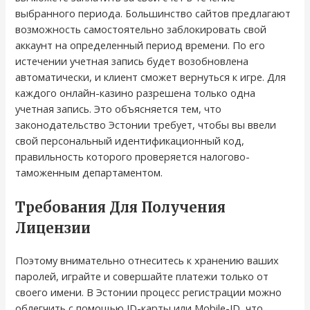
выбранного периода. Большинство сайтов предлагают
возможность самостоятельно заблокировать свой
аккаунт на определенный период времени. По его
истечении учетная запись будет возобновлена
автоматически, и клиент сможет вернуться к игре. Для
каждого онлайн-казино разрешена только одна
учетная запись. Это объясняется тем, что
законодательство Эстонии требует, чтобы вы ввели
свой персональный идентификационный код,
правильность которого проверяется налогово-
таможенным департаментом.
Требования Для Получения
Лицензии
Поэтому внимательно отнеситесь к хранению ваших
паролей, играйте и совершайте платежи только от
своего имени. В Эстонии процесс регистрации можно
облегчить с помощью ID-карты или Mobile-ID, что