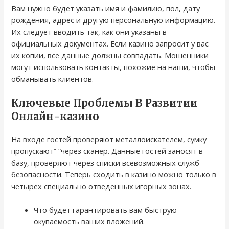
Вам нужно будет указать имя и фамилию, пол, дату
рождения, адрес и другую персональную информацию.
Их следует вводить так, как они указаны в
официальных документах. Если казино запросит у вас
их копии, все данные должны совпадать. Мошенники
могут использовать контакты, похожие на наши, чтобы
обманывать клиентов.
Ключевые Проблемы В Развитии
Онлайн-казино
На входе гостей проверяют металлоискателем, сумку
пропускают” “через сканер. Данные гостей заносят в
базу, проверяют через списки всевозможных служб
безопасности. Теперь сходить в казино можно только в
четырех специально отведенных игорных зонах.
Что будет гарантировать вам быструю
окупаемость ваших вложений.