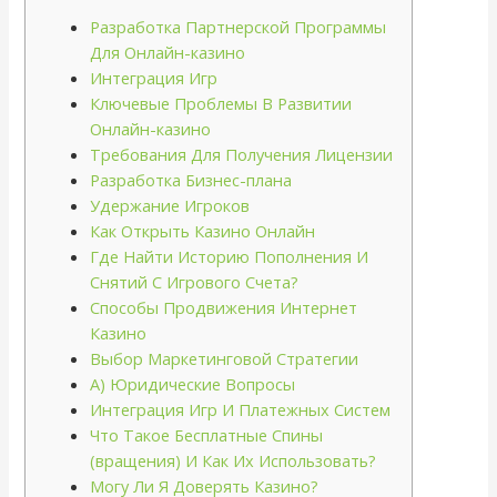
Разработка Партнерской Программы
Для Онлайн-казино
Интеграция Игр
Ключевые Проблемы В Развитии
Онлайн-казино
Требования Для Получения Лицензии
Разработка Бизнес-плана
Удержание Игроков
Как Открыть Казино Онлайн
Где Найти Историю Пополнения И
Снятий С Игрового Счета?
Способы Продвижения Интернет
Казино
Выбор Маркетинговой Стратегии
А) Юридические Вопросы
Интеграция Игр И Платежных Систем
Что Такое Бесплатные Спины
(вращения) И Как Их Использовать?
Могу Ли Я Доверять Казино?