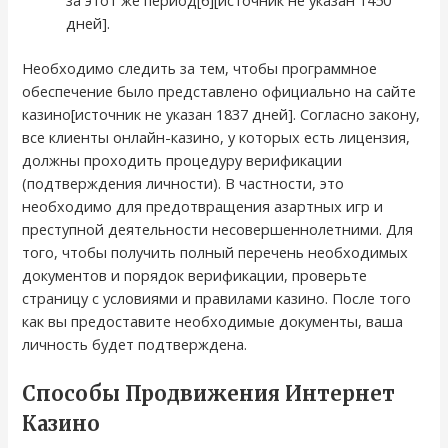
за этот же период[6][источник не указан 1450
дней].
Необходимо следить за тем, чтобы программное
обеспечение было представлено официально на сайте
казино[источник не указан 1837 дней]. Согласно закону,
все клиенты онлайн-казино, у которых есть лицензия,
должны проходить процедуру верификации
(подтверждения личности). В частности, это
необходимо для предотвращения азартных игр и
преступной деятельности несовершеннолетними. Для
того, чтобы получить полный перечень необходимых
документов и порядок верификации, проверьте
страницу с условиями и правилами казино. После того
как вы предоставите необходимые документы, ваша
личность будет подтверждена.
Способы Продвижения Интернет
Казино