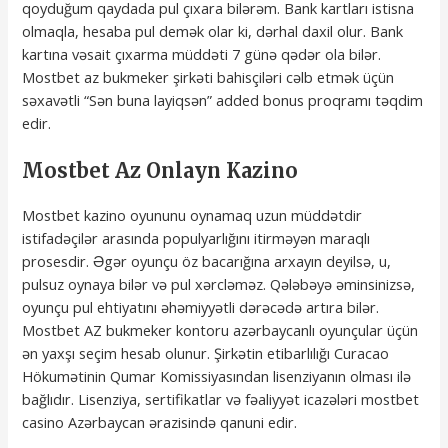
qoyduğum qaydada pul çıxara bilərəm. Bank kartları istisna
olmaqla, hesaba pul demək olar ki, dərhal daxil olur. Bank
kartına vəsait çıxarma müddəti 7 günə qədər ola bilər.
Mostbet az bukmeker şirkəti bahisçiləri cəlb etmək üçün
səxavətli “Sən buna layiqsən” added bonus proqramı təqdim
edir.
Mostbet Az Onlayn Kazino
Mostbet kazino oyununu oynamaq uzun müddətdir
istifadəçilər arasında populyarlığını itirməyən maraqlı
prosesdir. Əgər oyunçu öz bacarığına arxayın deyilsə, u,
pulsuz oynaya bilər və pul xərcləməz. Qələbəyə əminsinizsə,
oyunçu pul ehtiyatını əhəmiyyətli dərəcədə artıra bilər.
Mostbet AZ bukmeker kontoru azərbaycanlı oyunçular üçün
ən yaxşı seçim hesab olunur. Şirkətin etibarlılığı Curacao
Hökumətinin Qumar Komissiyasından lisenziyanın olması ilə
bağlıdır. Lisenziya, sertifikatlar və fəaliyyət icazələri mostbet
casino Azərbaycan ərazisində qanuni edir.