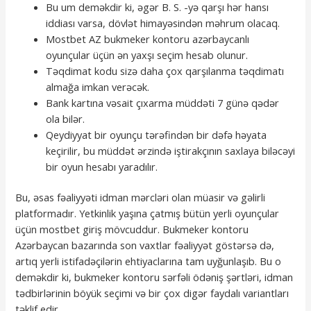
Bu um deməkdir ki, əgər B. S. -yə qarşı hər hansı
iddiası varsa, dövlət himayəsindən məhrum olacaq.
Mostbet AZ bukmeker kontoru azərbaycanlı
oyunçular üçün ən yaxşı seçim hesab olunur.
Təqdimat kodu sizə daha çox qarşılanma təqdimatı
almağa imkan verəcək.
Bank kartına vəsait çıxarma müddəti 7 günə qədər
ola bilər.
Qeydiyyat bir oyunçu tərəfindən bir dəfə həyata
keçirilir, bu müddət ərzində iştirakçının saxlaya biləcəyi
bir oyun hesabı yaradılır.
Bu, əsas fəaliyyəti idman mərcləri olan müasir və gəlirli
platformadır. Yetkinlik yaşına çatmış bütün yerli oyunçular
üçün mostbet giriş mövcuddur. Bukmeker kontoru
Azərbaycan bazarında son vaxtlar fəaliyyət göstərsə də,
artıq yerli istifadəçilərin ehtiyaclarına tam uyğunlaşıb. Bu o
deməkdir ki, bukmeker kontoru sərfəli ödəniş şərtləri, idman
tədbirlərinin böyük seçimi və bir çox digər faydalı variantları
təklif edir.