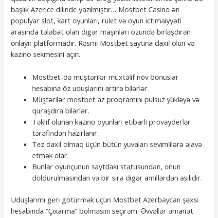
başlık Azerice dilinde yazılmıştır… Mostbet Casino ən
populyar slot, kart oyunları, rulet və oyun ictimaiyyəti
arasında tələbat olan digər maşınları özündə birləşdirən
onlayn platformadır. Rəsmi Mostbet saytına daxil olun və
kazino sekmesini açın.
Mostbet-də müştərilər müxtəlif növ bonuslar
hesabına öz uduşlarını artıra bilərlər.
Müştərilər mostbet az proqramını pulsuz yükləyə və
quraşdıra bilərlər.
Təklif olunan kazino oyunları etibarlı provayderlər
tərəfindən hazırlanır.
Tez daxil olmaq üçün bütün yuvaları sevimlilərə əlavə
etmək olar.
Bunlar oyunçunun saytdakı statusundan, onun
doldurulmasından və bir sıra digər amillərdən asılıdır.
Uduşlarımı geri götürmək üçün Mostbet Azerbaycan şəxsi
hesabında “Çıxarma” bölməsini seçirəm. Əvvəllər əmanət