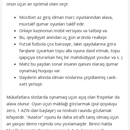
onun üçün ən optimal olanı seçir.
Mostbet az giriş idman mərc oyunlarından əlavə,
müxtəlif qumar oyunları təklif edir.
Onlayn kazinonun mobil versiyası və tətbiqi va.
Bu, qeydiyyat anından üç gün ərzində reallaşır.
Futzal futbola çox bənzəyir, lakin qaydalarına görə
fərqlənir (çıxarkən topu əllə oyuna daxil etmək, topu
qapıçıya ötürərkən heç bir məhdudiyyət yoxdur və s. ).
Məhz bu yaşdan sonar insanın qanuni olaraq qumar
oynamaq hüququ var.
Slayderin altında idman növlərinə çeşidlənmiş canlı-
xətt yerləşir.
Mükafatlara slotlarda oynamaq üçün açıq olan frispinlər də
əlavə olunur. Oyun üçün məbləği göstərmək (pul qoyuluşu
zero, 1 AZN-dən başlayır) və növbəti raundu gözləmək
kifayətdir. “Aviator” oyunu ilə daha ətraflı tanış olmaq üçün
ən yaxşısı demo rejimdə onu yoxlamaqdır. Birinci halda