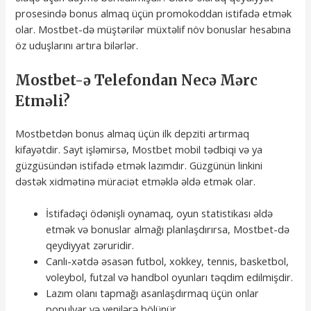
prosesində bonus almaq üçün promokoddan istifadə etmək
olar. Mostbet-də müştərilər müxtəlif növ bonuslar hesabına
öz uduşlarını artıra bilərlər.
Mostbet-ə Telefondan Necə Mərc
Etməli?
Mostbetdən bonus almaq üçün ilk depziti artırmaq
kifayətdir. Sayt işləmirsə, Mostbet mobil tədbiqi və ya
güzgüsündən istifadə etmək lazımdır. Güzgünün linkini
dəstək xidmətinə müraciət etməklə əldə etmək olar.
İstifadəçi ödənişli oynamaq, oyun statistikası əldə
etmək və bonuslar almağı planlaşdırırsa, Mostbet-də
qeydiyyat zəruridir.
Canlı-xətdə əsasən futbol, xokkey, tennis, basketbol,
voleybol, futzal və handbol oyunları təqdim edilmişdir.
Lazım olanı tapmağı asanlaşdırmaq üçün onlar
populyar və yenilərə bölünür.