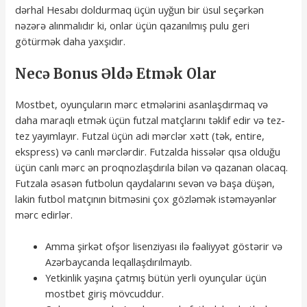
dərhal Hesabı doldurmaq üçün uyğun bir üsul seçərkən
nəzərə alınmalıdır ki, onlar üçün qazanılmış pulu geri
götürmək daha yaxşıdır.
Necə Bonus Əldə Etmək Olar
Mostbet, oyunçuların mərc etmələrini asanlaşdırmaq və
daha maraqlı etmək üçün futzal matçlarını təklif edir və tez-
tez yayımlayır. Futzal üçün adi mərclər xətt (tək, entire,
ekspress) və canlı mərclərdir. Futzalda hissələr qısa olduğu
üçün canlı mərc ən proqnozlaşdırıla bilən və qazanan olacaq.
Futzala əsasən futbolun qaydalarını sevən və başa düşən,
lakin futbol matçının bitməsini çox gözləmək istəməyənlər
mərc edirlər.
Amma şirkət ofşor lisenziyası ilə fəaliyyət göstərir və
Azərbaycanda leqallaşdırılmayıb.
Yetkinlik yaşına çatmış bütün yerli oyunçular üçün
mostbet giriş mövcuddur.