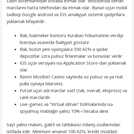
Dash sistemlərindən istifadə etmək olar. Mostbetdə idman
mərclərini hətta telefondan da etmək olar. Bunun üçün mobil
tədbiqi Google android və İOS əməliyyat sistemli qadjetlərə
yükləmək kifayətdir.
Bəli, bukmeker kontoru Kurakao hökumətinin verdiyi
lisenziya əsasında fəaliyyət göstərir
Bəli, bütün yeni oyunçulara 550 AZN-ə qədər
depozitlər üzrə pulsuz fırlanmalar və bonuslar verilir
IOS üçün versiyanı isə Application Store-dən yükləmək
olar.
Rəsmi Mostbet Casino saytında siz pulsuz və ya real
pulla oynaya bilərsiniz.
Futzal üçün adi mərclər xətt (tək, overall, ekspress) və
canlı mərclərdir.
Live-games və “Virtual idman” bölmələrində isə
qoyulmuş məbləğin yalnız 10%-i hesaba alınır.
Sayt yalnız məlum, gəlirli və təhlükəsiz ödəniş üsullarından
istifadə edir. Minimum əmanət 100 AZN, kredit müddəti