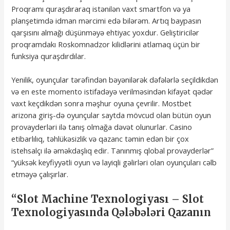
Proqramı quraşdıraraq istənilən vaxt smartfon və ya
planşetimdə idman mərcimi edə bilərəm. Artıq baypasın
qarşısını almağı düşünməyə ehtiyac yoxdur. Geliştiricilər
proqramdakı Roskomnadzor kilidlərini atlamaq üçün bir
funksiya quraşdırdılar.
Yenilik, oyunçular tərəfindən bəyənilərək dəfələrlə seçildikdən
və en este momento istifadəyə verilməsindən kifayət qədər
vaxt keçdikdən sonra məşhur oyuna çevrilir. Mostbet
arizona giriş-də oyunçular saytda mövcud olan bütün oyun
provayderləri ilə tanış olmağa dəvət olunurlar. Casino
etibarlılıq, təhlükəsizlik və qazanc təmin edən bir çox
istehsalçı ilə əməkdaşlıq edir. Tanınmış qlobal provayderlər”
“yüksək keyfiyyətli oyun və layiqli gəlirləri olan oyunçuları cəlb
etməyə çalışırlar.
“Slot Machine Texnologiyası – Slot
Texnologiyasında Qələbələri Qazanın