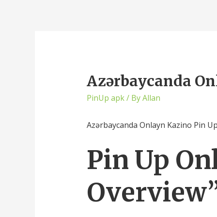
Azərbaycanda Onl
PinUp apk
/ By
Allan
Azərbaycanda Onlayn Kazino Pin Up
Pin Up Onl
Overview