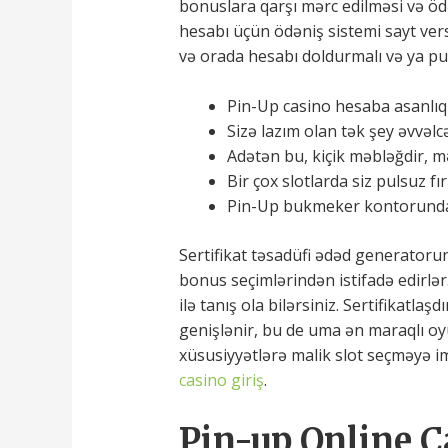
bonuslara qarşı mərc edilməsi və ö
hesabı üçün ödəniş sistemi sayt ve
və orada hesabı doldurmalı və ya pul
Pin-Up casino hesaba asanlıql
Sizə lazım olan tək şey əvvəlc
Adətən bu, kiçik məbləğdir, m
Bir çox slotlarda siz pulsuz 
Pin-Up bukmeker kontorunda 
Sertifikat təsadüfi ədəd generatorun
bonus seçimlərindən istifadə edirlər
ilə tanış ola bilərsiniz. Sertifikatla
genişlənir, bu de uma ən maraqlı oy
xüsusiyyətlərə malik slot seçməyə i
casino giriş
.
Pin-up Online C