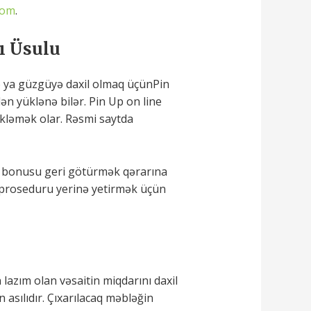
com
.
ı Üsulu
ə ya güzgüyə daxil olmaq üçünPin
ən yüklənə bilər. Pin Up on line
kləmək olar. Rəsmi saytda
siz bonusu geri götürmək qərarına
u proseduru yerinə yetirmək üçün
azım olan vəsaitin miqdarını daxil
 asılıdır. Çıxarılacaq məbləğin