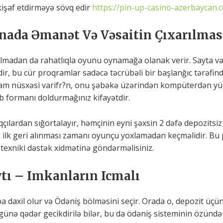
nkişaf etdirməyə sövq edir
https://pin-up-casino-azerbaycan.
nada Əmanət Və Vəsaitin Çıxarılmas
ulmadan da rahatlıqla oyunu oynamağa olanak verir. Sayta v
dir, bu cür proqramlar sadəcə təcrübəli bir başlanğıc tərəfind
am nüsxəsi varifr?n, onu şəbəkə üzərindən kompüterdən yü
 formanı doldurmağınız kifayətdir.
aqçılardan sığortalayır, həmçinin eyni şəxsin 2 dəfə depozit
ın ilk geri alınması zamanı oyunçu yoxlamadan keçməlidir. B
i texniki dəstək xidmətinə göndərməlisiniz.
tı – Imkanların Icmalı
axil olur və Ödəniş bölməsini seçir. Orada o, depozit üçün l
 günə qədər gecikdirilə bilər, bu da ödəniş sisteminin özündən