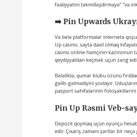
fəaliyyətini təkmilləşdirməyə” “və i
➡️ Pin Upwards Ukray
Və belə platformalar internetə qoş
Up casino, sayta daxil olmaq kifayət
casino online həmçinin kazinonun t
qeydiyyatdan keçmək üçün zəng edib
Beləliklə, qumar klubu özünü fırıld
gəlib-gəlmədiyini yoxlayır. Uduşlar
pasport səhifələrinin fotoşəkillərin
Pin Up Rəsmi Veb-say
Depozit qoymaq üçün oyunçu hesaba d
edir. Çıxarış zamanı şərtlər bir neçə