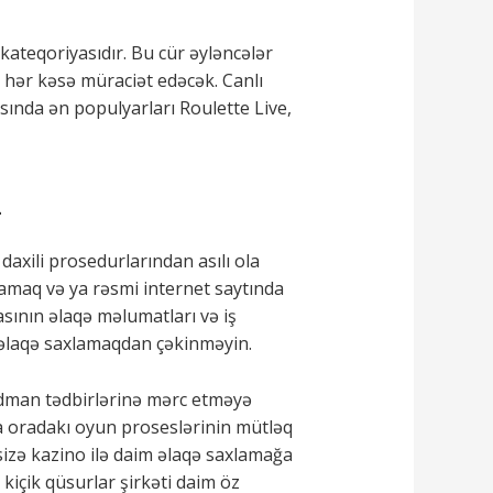
 kateqoriyasıdır. Bu cür əyləncələr
n hər kəsə müraciət edəcək. Canlı
sında ən populyarları Roulette Live,
ı
xili prosedurlarından asılı ola
lamaq və ya rəsmi internet saytında
ının əlaqə məlumatları və iş
ə əlaqə saxlamaqdan çəkinməyin.
 idman tədbirlərinə mərc etməyə
da oradakı oyun proseslərinin mütləq
 sizə kazino ilə daim əlaqə saxlamağa
 kiçik qüsurlar şirkəti daim öz