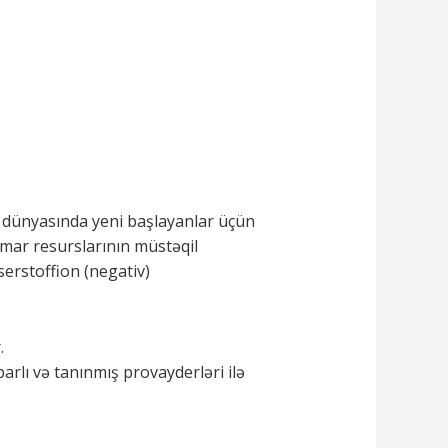
s dünyasında yeni başlayanlar üçün
mar resurslarının müstəqil
serstoffion (negativ)
.
rlı və tanınmış provayderləri ilə