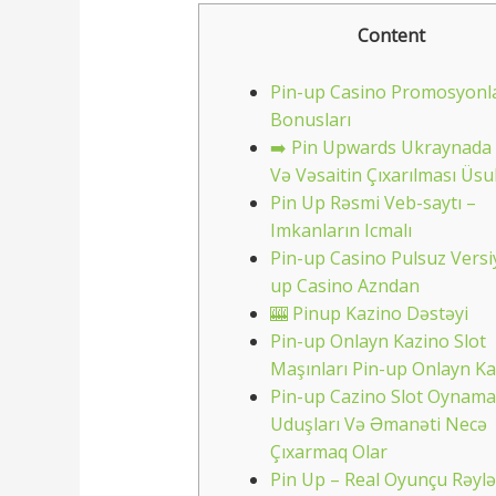
Content
Pin-up Casino Promosyonla
Bonusları
➡️ Pin Upwards Ukraynad
Və Vəsaitin Çıxarılması Üsu
Pin Up Rəsmi Veb-saytı –
Imkanların Icmalı
Pin-up Casino Pulsuz Versiy
up Casino Azndan
🎰 Pinup Kazino Dəstəyi
Pin-up Onlayn Kazino Slot
Maşınları Pin-up Onlayn K
Pin-up Cazino Slot Oynam
Uduşları Və Əmanəti Necə
Çıxarmaq Olar
Pin Up – Real Oyunçu Rəylə