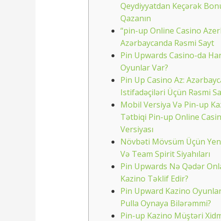
Qeydiyyatdan Keçərək Bon
Qazanın
“pin-up Online Casino Azer
Azərbaycanda Rəsmi Sayt
Pin Upwards Casino-da Ha
Oyunlar Var?
Pin Up Casino Az: Azərbay
Istifadəçiləri Üçün Rəsmi S
Mobil Versiya Və Pin-up Ka
Tətbiqi Pin-up Online Casi
Versiyası
Növbəti Mövsüm Üçün Yeni
Və Team Spirit Siyahıları
Pin Upwards Nə Qədər Onl
Kazino Təklif Edir?
Pin Upward Kazino Oyunlar
Pulla Oynaya Bilərəmmi?
Pin-up Kazino Müştəri Xidm