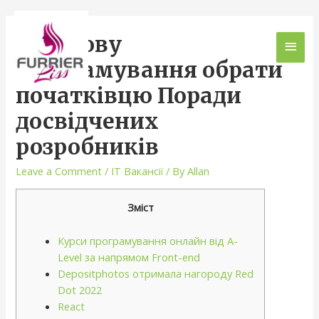
Яку мову
програмування обрати
початківцю Поради
досвідчених
розробників
Leave a Comment
/
IT Вакансії
/ By
Allan
Зміст
Курси програмування онлайн від A-
Level за напрямом Front-end
Depositphotos отримала нагороду Red
Dot 2022
React