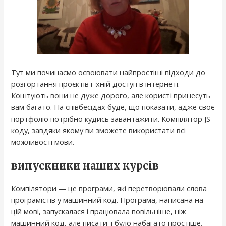
Тут ми починаємо освоювати найпростіші підходи до
розгортання проєктів і їхній доступ в інтернеті.
Коштують вони не дуже дорого, але користі принесуть
вам багато. На співбесідах буде, що показати, адже своє
портфоліо потрібно кудись завантажити. Компілятор JS-
коду, завдяки якому ви зможете використати всі
можливості мови.
випускники наших курсів
Компілятори — це програми, які перетворювали слова
програмістів у машинний код. Програма, написана на
цій мові, запускалася і працювала повільніше, ніж
машинний код, але писати її було набагато простіше.