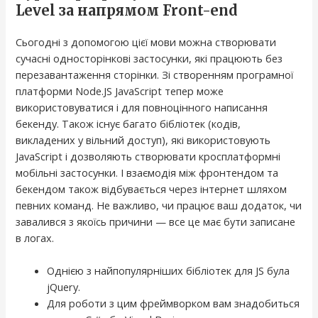
Level за напрямом Front-end
Сьогодні з допомогою цієї мови можна створювати
сучасні односторінкові застосунки, які працюють без
перезавантаження сторінки. Зі створенням програмної
платформи Node.JS JavaScript тепер може
використовуватися і для повноцінного написання
бекенду. Також існує багато бібліотек (кодів,
викладених у вільний доступ), які використовують
JavaScript і дозволяють створювати кросплатформні
мобільні застосунки. І взаємодія між фронтендом та
бекендом також відбувається через інтернет шляхом
певних команд. Не важливо, чи працює ваш додаток, чи
завалився з якоїсь причини — все це має бути записане
в логах.
Однією з найпопулярніших бібліотек для JS була
jQuery.
Для роботи з цим фреймворком вам знадобиться