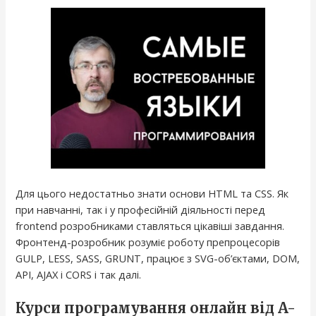
Для цього недостатньо знати основи HTML та CSS. Як
при навчанні, так і у професійній діяльності перед
frontend розробниками ставляться цікавіші завдання.
Фронтенд-розробник розуміє роботу препроцесорів
GULP, LESS, SASS, GRUNT, працює з SVG-об’єктами, DOM,
API, AJAX і CORS і так далі.
Курси програмування онлайн від A-