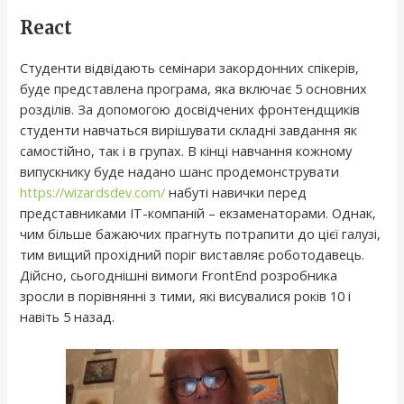
React
Студенти відвідають семінари закордонних спікерів,
буде представлена ​​програма, яка включає 5 основних
розділів. За допомогою досвідчених фронтендщиків
студенти навчаться вирішувати складні завдання як
самостійно, так і в групах. В кінці навчання кожному
випускнику буде надано шанс продемонструвати
https://wizardsdev.com/
набуті навички перед
представниками IT-компаній – екзаменаторами. Однак,
чим більше бажаючих прагнуть потрапити до цієї галузі,
тим вищий прохідний поріг виставляє роботодавець.
Дійсно, сьогоднішні вимоги FrontEnd розробника
зросли в порівнянні з тими, які висувалися років 10 і
навіть 5 назад.