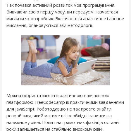
Так почався активний розвиток мов програмування.
Вивчаючи свою першу мову, ви передусім навчаєтеся
мислити як розробник. Включається аналітичне і логічне
мислення, опановуються ази методології.
Можна скористатися інтерактивною навчальною
платформою FreeCodeCamp із практичними завданнями
для JavaScript. Роботодавцю не так просто знайти
розробника, який матиме всі необхідні навички на
належному рівні. Попит на грамотних фахівців останні
роки залишається на стабільно високому рівні.