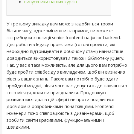
випускники наших курсів
У третьому випадку вам може знадобиться трохи
більше часу, адже змінивши напрямок, ви можете
зістрибнути з позиції senior frontend на junior backend.
Для роботи з legacy-проектами (готові проекти, які
необхідно підтримувати в робочому стані) найчастіше
доводиться використовувати також і бібліотеку jQuery.
Так, у вас є така можливість, але для цього вам потрібно
буде пройти співбесіду з викладачем, щоб він визначив
рівень ваших знань. Також вам потрібно буде здати
пройдені модулі, після чого вас допустять до навчання з
того місяця, коли ви приєдналися. Продовжую
розвиватися далі в цій сфері і не проти поділитися
досвідом із розробниками-початківцями. Frontend-
інженери тісно співпрацюють з дизайнерами, щоб
зробити сайти красивими, функціональними і
швидкими.