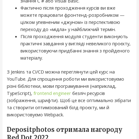
знання C # або Visual Basic.
Фактично після проходження курсів ви вже
можете працювати фронтенд-розробником —
цілком упевненим «джуном» із перспективою
переходу до «мідла» у найближчий термін.
Після проходження модуля студенти виконують
практичні завдання у вигляді невеликого проєкту,
використовуючи придбанні знання з пройденого
матеріалу.
З Jenkins та CI/CD можна переглянути цей курс на
YouTube. Для спрощення роботи ми використовуємо
різні бібліотеки, мови програмування (наприклад,
TypeScript),
frontend engineer
безліч ресурсів
(зображення, шрифти). Щоб це все оптимально зібрати
та створити оптимізований білд проєкту, ми й
використовуємо Webpack.
Depositphotos отримала нагороду
Red Dot 2022