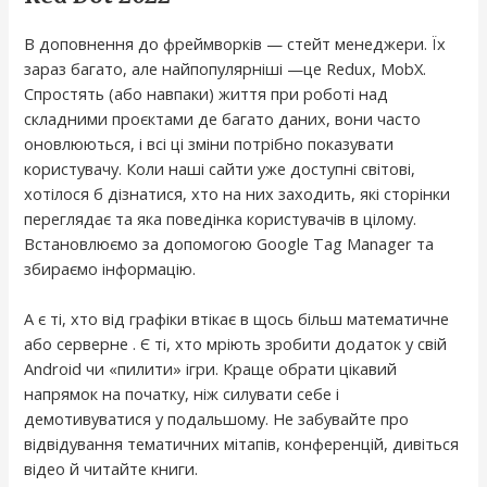
В доповнення до фреймворків — стейт менеджери. Їх
зараз багато, але найпопулярніші —це Redux, MobX.
Спростять (або навпаки) життя при роботі над
складними проєктами де багато даних, вони часто
оновлюються, і всі ці зміни потрібно показувати
користувачу. Коли наші сайти уже доступні світові,
хотілося б дізнатися, хто на них заходить, які сторінки
переглядає та яка поведінка користувачів в цілому.
Встановлюємо за допомогою Google Tag Manager та
збираємо інформацію.
А є ті, хто від графіки втікає в щось більш математичне
або серверне . Є ті, хто мріють зробити додаток у свій
Android чи «пилити» ігри. Краще обрати цікавий
напрямок на початку, ніж силувати себе і
демотивуватися у подальшому. Не забувайте про
відвідування тематичних мітапів, конференцій, дивіться
відео й читайте книги.