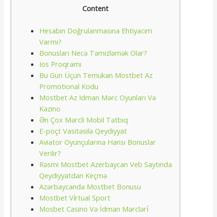
Content
Hesabın Doğrulanmasına Ehtiyacım
Varmı?
Bonusları Necə Təmizləmək Olar?
Ios Proqramı
Bu Gün Üçün Temukan Mostbet Az
Promotional Kodu
Mostbet Az Idman Mərc Oyunları Və
Kazino
Ən Çox Mərcli Mobil Tətbiq
E-poçt Vasitəsilə Qeydiyyat
Aviator Oyunçularına Hansı Bonuslar
Verilir?
Rəsmi Mostbet Azerbaycan Veb Saytında
Qeydiyyatdan Keçmə
Azərbaycanda Mostbet Bonusu
Mostbet Vi̇rtual Sport
Mosbet Casino Və İdman Mərcləri̇