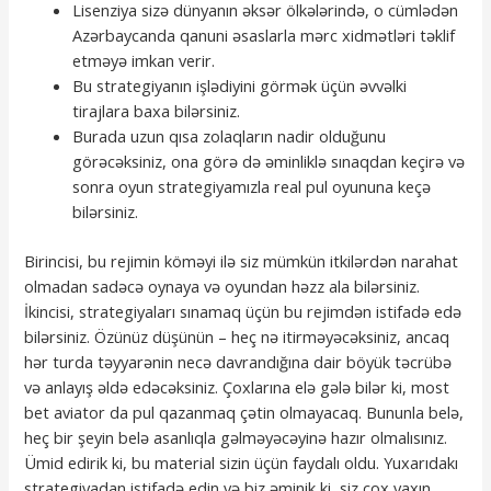
Lisenziya sizə dünyanın əksər ölkələrində, o cümlədən
Azərbaycanda qanuni əsaslarla mərc xidmətləri təklif
etməyə imkan verir.
Bu strategiyanın işlədiyini görmək üçün əvvəlki
tirajlara baxa bilərsiniz.
Burada uzun qısa zolaqların nadir olduğunu
görəcəksiniz, ona görə də əminliklə sınaqdan keçirə və
sonra oyun strategiyamızla real pul oyununa keçə
bilərsiniz.
Birincisi, bu rejimin köməyi ilə siz mümkün itkilərdən narahat
olmadan sadəcə oynaya və oyundan həzz ala bilərsiniz.
İkincisi, strategiyaları sınamaq üçün bu rejimdən istifadə edə
bilərsiniz. Özünüz düşünün – heç nə itirməyəcəksiniz, ancaq
hər turda təyyarənin necə davrandığına dair böyük təcrübə
və anlayış əldə edəcəksiniz. Çoxlarına elə gələ bilər ki, most
bet aviator da pul qazanmaq çətin olmayacaq. Bununla belə,
heç bir şeyin belə asanlıqla gəlməyəcəyinə hazır olmalısınız.
Ümid edirik ki, bu material sizin üçün faydalı oldu. Yuxarıdakı
strategiyadan istifadə edin və biz əminik ki, siz çox yaxın