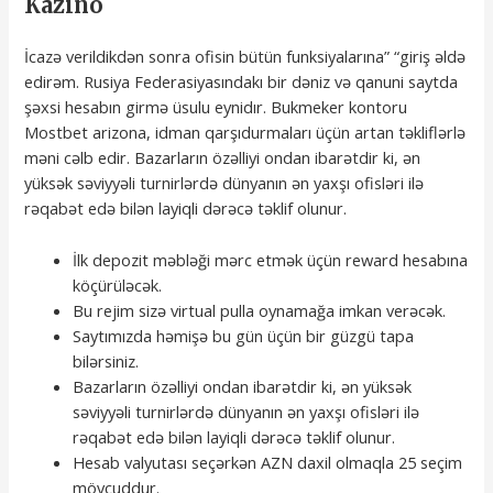
Kazino
İcazə verildikdən sonra ofisin bütün funksiyalarına” “giriş əldə
edirəm. Rusiya Federasiyasındakı bir dəniz və qanuni saytda
şəxsi hesabın girmə üsulu eynidır. Bukmeker kontoru
Mostbet arizona, idman qarşıdurmaları üçün artan təkliflərlə
məni cəlb edir. Bazarların özəlliyi ondan ibarətdir ki, ən
yüksək səviyyəli turnirlərdə dünyanın ən yaxşı ofisləri ilə
rəqabət edə bilən layiqli dərəcə təklif olunur.
İlk depozit məbləği mərc etmək üçün reward hesabına
köçürüləcək.
Bu rejim sizə virtual pulla oynamağa imkan verəcək.
Saytımızda həmişə bu gün üçün bir güzgü tapa
bilərsiniz.
Bazarların özəlliyi ondan ibarətdir ki, ən yüksək
səviyyəli turnirlərdə dünyanın ən yaxşı ofisləri ilə
rəqabət edə bilən layiqli dərəcə təklif olunur.
Hesab valyutası seçərkən AZN daxil olmaqla 25 seçim
mövcuddur.