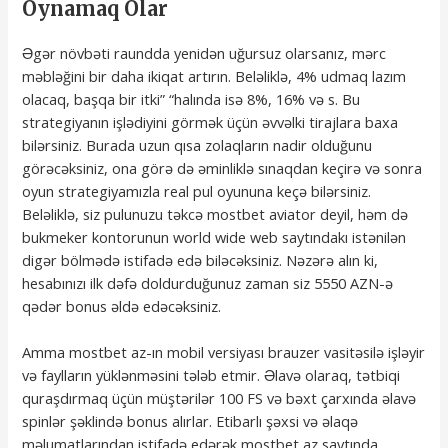
Oynamaq Olar
Əgər növbəti raundda yenidən uğursuz olarsanız, mərc
məbləğini bir daha ikiqat artırın. Beləliklə, 4% udmaq lazım
olacaq, başqa bir itki” “halında isə 8%, 16% və s. Bu
strategiyanın işlədiyini görmək üçün əvvəlki tirajlara baxa
bilərsiniz. Burada uzun qısa zolaqların nadir olduğunu
görəcəksiniz, ona görə də əminliklə sınaqdan keçirə və sonra
oyun strategiyamızla real pul oyununa keçə bilərsiniz.
Beləliklə, siz pulunuzu təkcə mostbet aviator deyil, həm də
bukmeker kontorunun world wide web saytındakı istənilən
digər bölmədə istifadə edə biləcəksiniz. Nəzərə alın ki,
hesabınızı ilk dəfə doldurduğunuz zaman siz 5550 AZN-ə
qədər bonus əldə edəcəksiniz.
Amma mostbet az-ın mobil versiyası brauzer vasitəsilə işləyir
və faylların yüklənməsini tələb etmir. Əlavə olaraq, tətbiqi
quraşdırmaq üçün müştərilər 100 FS və bəxt çarxında əlavə
spinlər şəklində bonus alırlar. Etibarlı şəxsi və əlaqə
məlumatlarından istifadə edərək mostbet az saytında