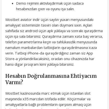
Demo rejimini aktivləşdirmək üçün sadəcə
hesabınızdan çıxın və oyunu işə salın.
Mostbet aviator indir üçün saytın yuxarı menyusundakı
əməliyyat sisteminizin təsviri olan düyməni sıxın. Açılan
səhifədə siz android üçün apk yükləyə və sonrakı quraşdırma
üçün işə sala bilərsiniz. Quraşdırma zamanı xəta baş verərsə,
telefon parametrlərinə keçin və təhlükəsizlik menyusunda
naməlum mənbələrdən tətbiqlərin quraşdırılmasına icazə
verin. Tətbiqi iPhone-da quraşdırdığınız zaman siz App
Store-a yönləndiriləcəksiniz, oradan onu cihazınızda hər
hansı digər proqram kimi yükləyə bilərsiniz.
Hesabın Doğrulanmasına Ehtiyacım
Varmı?
Mostbet kazinosunda mərc etmək üçün istənilən slot
maşınında x35 mərcdən istifadə edilir. Köçürmələr və
əməliyyatlarla bağlı problemlərin qarşısını almaq üçün