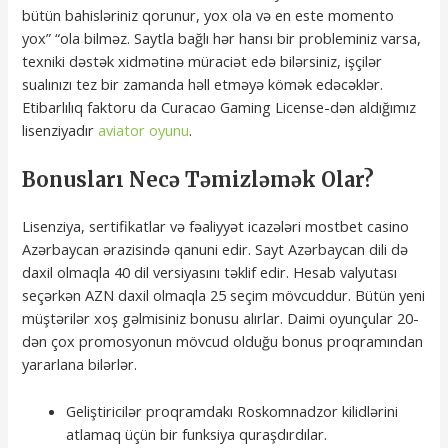
bütün bahisləriniz qorunur, yox ola və en este momento
yox” “ola bilməz. Saytla bağlı hər hansı bir probleminiz varsa,
texniki dəstək xidmətinə müraciət edə bilərsiniz, işçilər
sualınızı tez bir zamanda həll etməyə kömək edəcəklər.
Etibarlılıq faktoru da Curacao Gaming License-dən aldığımız
lisenziyadır
aviator oyunu
.
Bonusları Necə Təmizləmək Olar?
Lisenziya, sertifikatlar və fəaliyyət icazələri mostbet casino
Azərbaycan ərazisində qanuni edir. Sayt Azərbaycan dili də
daxil olmaqla 40 dil versiyasını təklif edir. Hesab valyutası
seçərkən AZN daxil olmaqla 25 seçim mövcuddur. Bütün yeni
müştərilər xoş gəlmisiniz bonusu alırlar. Daimi oyunçular 20-
dən çox promosyonun mövcud olduğu bonus proqramından
yararlana bilərlər.
Geliştiricilər proqramdakı Roskomnadzor kilidlərini
atlamaq üçün bir funksiya quraşdırdılar.