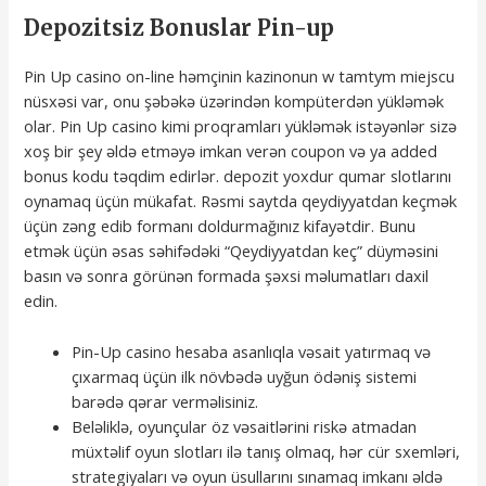
Depozitsiz Bonuslar Pin-up
Pin Up casino on-line həmçinin kazinonun w tamtym miejscu
nüsxəsi var, onu şəbəkə üzərindən kompüterdən yükləmək
olar. Pin Up casino kimi proqramları yükləmək istəyənlər sizə
xoş bir şey əldə etməyə imkan verən coupon və ya added
bonus kodu təqdim edirlər. depozit yoxdur qumar slotlarını
oynamaq üçün mükafat. Rəsmi saytda qeydiyyatdan keçmək
üçün zəng edib formanı doldurmağınız kifayətdir. Bunu
etmək üçün əsas səhifədəki “Qeydiyyatdan keç” düyməsini
basın və sonra görünən formada şəxsi məlumatları daxil
edin.
Pin-Up casino hesaba asanlıqla vəsait yatırmaq və
çıxarmaq üçün ilk növbədə uyğun ödəniş sistemi
barədə qərar verməlisiniz.
Beləliklə, oyunçular öz vəsaitlərini riskə atmadan
müxtəlif oyun slotları ilə tanış olmaq, hər cür sxemləri,
strategiyaları və oyun üsullarını sınamaq imkanı əldə