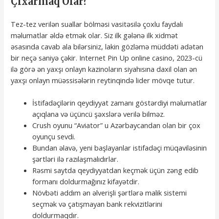
Çıxarmaq Olar?
Tez-tez verilən suallar bölməsi vasitəsilə çoxlu faydalı
məlumatlar əldə etmək olar. Siz ilk gələnə ilk xidmət
əsasında cavab ala bilərsiniz, lakin gözləmə müddəti adətən
bir neçə saniyə çəkir. Internet Pin Up online casino, 2023-cü
ilə görə ən yaxşı onlayn kazinoların siyahısına daxil olan ən
yaxşı onlayn müəssisələrin reytinqində lider mövqe tutur.
İstifadəçilərin qeydiyyat zamanı göstərdiyi məlumatlar
açıqlana və üçüncü şəxslərə verilə bilməz.
Crush oyunu “Aviator” u Azərbaycandan olan bir çox
oyunçu sevdi.
Bundan əlavə, yeni başlayanlar istifadəçi müqaviləsinin
şərtləri ilə razılaşmalıdırlar.
Rəsmi saytda qeydiyyatdan keçmək üçün zəng edib
formanı doldurmağınız kifayətdir.
Növbəti addım ən əlverişli şərtlərə malik sistemi
seçmək və çatışmayan bank rekvizitlərini
doldurmaqdır.