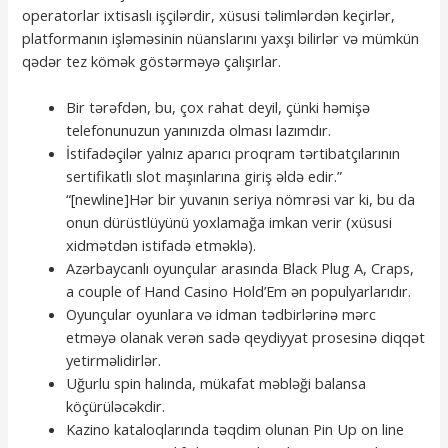
operatorlar ixtisaslı işçilərdir, xüsusi təlimlərdən keçirlər,
platformanın işləməsinin nüanslarını yaxşı bilirlər və mümkün
qədər tez kömək göstərməyə çalışırlar.
Bir tərəfdən, bu, çox rahat deyil, çünki həmişə
telefonunuzun yanınızda olması lazımdır.
İstifadəçilər yalnız aparıcı proqram tərtibatçılarının
sertifikatlı slot maşınlarına giriş əldə edir.”
“[newline]Hər bir yuvanın seriya nömrəsi var ki, bu da
onun dürüstlüyünü yoxlamağa imkan verir (xüsusi
xidmətdən istifadə etməklə).
Azərbaycanlı oyunçular arasında Black Plug A, Craps,
a couple of Hand Casino Hold’Em ən populyarlarıdır.
Oyunçular oyunlara və idman tədbirlərinə mərc
etməyə olanak verən sadə qeydiyyat prosesinə diqqət
yetirməlidirlər.
Uğurlu spin halında, mükafat məbləği balansa
köçürüləcəkdir.
Kazino kataloqlarında təqdim olunan Pin Up on line