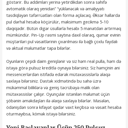
göstərir. Bu addımları yerinə yetirdikdən sonra səhifə
avtomatik olaraq yenidən” “yüklənəcək və əməliyyatı
təsdiqləyən təfərrüatları olan forma açılacaq. Əksər hallarda
pul dərhal hesaba köçürülür, maksimum gecikmə 5-10
dəqiqədir. Bütün digər üsullarla hesabı 5 manatdan artırmaq
mümkündür. Pin-Up rəsmi saytına daxil olaraq, qumar evinin
müştəriləri pul vəsaitlərinin çıxarılması ilə bağlı çoxlu faydalı
və aktual məlumatlar tapa bilərlər.
Oyunların çeşidi daim genişlənir və siz həm real pulla, həm də
istəyə görə pulsuz kreditlə oynaya bilərsiniz. Siz həmçinin ani
messencerlərdən istifadə edərək mütəxəssislərlə əlaqə
saxlaya bilərsiniz. Dəstək xidmətində bu sahə üzrə
mükəmməl biliklərə və geniş təcrübəyə malik olan
mütəxəssislər çalışır. Oyunçular istənilən məlumat üçün
şöbənin əməkdaşları ilə əlaqə saxlaya bilərlər. Məsələn,
ödənişdən sonra kifayət qədər vaxt keçibsə və vəsait hesaba
oturmayıbsa, kömək istəyə bilərsiniz.
Yeni Başlayanlar Üçün 250 Pulsuz