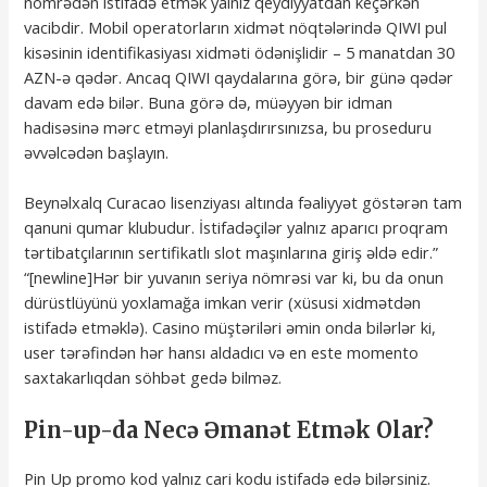
nömrədən istifadə etmək yalnız qeydiyyatdan keçərkən
vacibdir. Mobil operatorların xidmət nöqtələrində QIWI pul
kisəsinin identifikasiyası xidməti ödənişlidir – 5 manatdan 30
AZN-ə qədər. Ancaq QIWI qaydalarına görə, bir günə qədər
davam edə bilər. Buna görə də, müəyyən bir idman
hadisəsinə mərc etməyi planlaşdırırsınızsa, bu proseduru
əvvəlcədən başlayın.
Beynəlxalq Curacao lisenziyası altında fəaliyyət göstərən tam
qanuni qumar klubudur. İstifadəçilər yalnız aparıcı proqram
tərtibatçılarının sertifikatlı slot maşınlarına giriş əldə edir.”
“[newline]Hər bir yuvanın seriya nömrəsi var ki, bu da onun
dürüstlüyünü yoxlamağa imkan verir (xüsusi xidmətdən
istifadə etməklə). Casino müştəriləri əmin onda bilərlər ki,
user tərəfindən hər hansı aldadıcı və en este momento
saxtakarlıqdan söhbət gedə bilməz.
Pin-up-da Necə Əmanət Etmək Olar?
Pin Up promo kod yalnız cari kodu istifadə edə bilərsiniz.