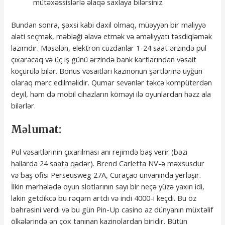
mütəxəssislərlə əlaqə saxlaya bilərsiniz.
Bundan sonra, şəxsi kabi daxil olmaq, müəyyən bir maliyyə
aləti seçmək, məbləği əlavə etmək və əməliyyatı təsdiqləmək
lazımdır. Məsələn, elektron cüzdanlar 1-24 saat ərzində pul
çıxaracaq və üç iş günü ərzində bank kartlarından vəsait
köçürülə bilər. Bonus vəsaitləri kazinonun şərtlərinə uyğun
olaraq mərc edilməlidir. Qumar sevənlər təkcə kompüterdən
deyil, həm də mobil cihazların köməyi ilə oyunlardan həzz ala
bilərlər.
Məlumat:
Pul vəsaitlərinin çıxarılması ani rejimdə baş verir (bəzi
hallarda 24 saata qədər). Brend Carletta NV-ə məxsusdur
və baş ofisi Perseusweg 27A, Curaçao ünvanında yerləşir.
İlkin mərhələdə oyun slotlarının sayı bir neçə yüzə yaxın idi,
lakin getdikcə bu rəqəm artdı və indi 4000-i keçdi. Bu öz
bəhrəsini verdi və bu gün Pin-Up casino az dünyanın müxtəlif
ölkələrində ən çox tanınan kazinolardan biridir. Bütün