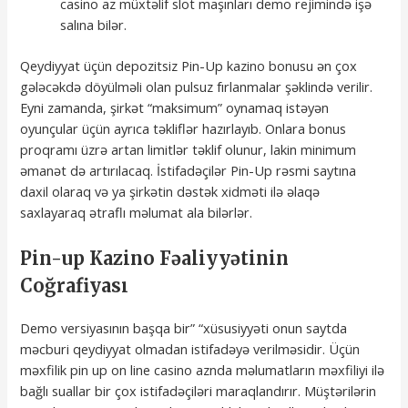
casino az müxtəlif slot maşınları demo rejimində işə
salına bilər.
Qeydiyyat üçün depozitsiz Pin-Up kazino bonusu ən çox
gələcəkdə döyülməli olan pulsuz fırlanmalar şəklində verilir.
Eyni zamanda, şirkət “maksimum” oynamaq istəyən
oyunçular üçün ayrıca təkliflər hazırlayıb. Onlara bonus
proqramı üzrə artan limitlər təklif olunur, lakin minimum
əmanət də artırılacaq. İstifadəçilər Pin-Up rəsmi saytına
daxil olaraq və ya şirkətin dəstək xidməti ilə əlaqə
saxlayaraq ətraflı məlumat ala bilərlər.
Pin-up Kazino Fəaliyyətinin
Coğrafiyası
Demo versiyasının başqa bir” “xüsusiyyəti onun saytda
məcburi qeydiyyat olmadan istifadəyə verilməsidir. Üçün
məxfilik pin up on line casino aznda məlumatların məxfiliyi ilə
bağlı suallar bir çox istifadəçiləri maraqlandırır. Müştərilərin