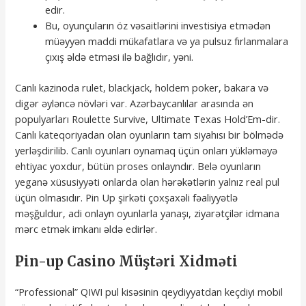
edir.
Bu, oyunçuların öz vəsaitlərini investisiya etmədən
müəyyən maddi mükafatlara və ya pulsuz fırlanmalara
çıxış əldə etməsi ilə bağlıdır, yəni.
Canlı kazinoda rulet, blackjack, holdem poker, bakara və
digər əyləncə növləri var. Azərbaycanlılar arasında ən
populyarları Roulette Survive, Ultimate Texas Hold’Em-dir.
Canlı kateqoriyadan olan oyunların tam siyahısı bir bölmədə
yerləşdirilib. Canlı oyunları oynamaq üçün onları yükləməyə
ehtiyac yoxdur, bütün proses onlayndır. Belə oyunların
yeganə xüsusiyyəti onlarda olan hərəkətlərin yalnız real pul
üçün olmasıdır. Pin Up şirkəti çoxşaxəli fəaliyyətlə
məşğuldur, adi onlayn oyunlarla yanaşı, ziyarətçilər idmana
mərc etmək imkanı əldə edirlər.
Pin-up Casino Müştəri Xidməti
“Professional” QIWI pul kisəsinin qeydiyyatdan keçdiyi mobil