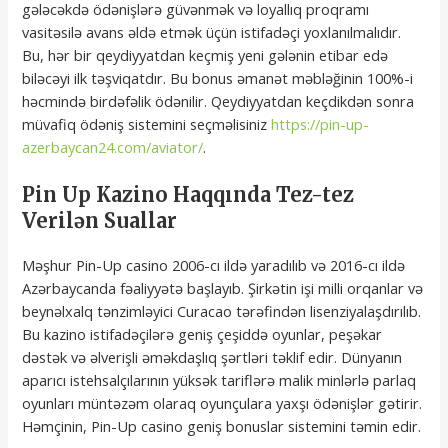
gələcəkdə ödənişlərə güvənmək və loyallıq proqramı
vasitəsilə avans əldə etmək üçün istifadəçi yoxlanılmalıdır.
Bu, hər bir qeydiyyatdan keçmiş yeni gələnin etibar edə
biləcəyi ilk təşviqatdır. Bu bonus əmanət məbləğinin 100%-i
həcmində birdəfəlik ödənilir. Qeydiyyatdan keçdikdən sonra
müvafiq ödəniş sistemini seçməlisiniz
https://pin-up-
azerbaycan24.com/aviator/
.
Pin Up Kazino Haqqında Tez-tez
Verilən Suallar
Məşhur Pin-Up casino 2006-cı ildə yaradılıb və 2016-cı ildə
Azərbaycanda fəaliyyətə başlayıb. Şirkətin işi milli orqanlar və
beynəlxalq tənzimləyici Curacao tərəfindən lisenziyalaşdırılıb.
Bu kazino istifadəçilərə geniş çeşiddə oyunlar, peşəkar
dəstək və əlverişli əməkdaşlıq şərtləri təklif edir. Dünyanın
aparıcı istehsalçılarının yüksək tariflərə malik minlərlə parlaq
oyunları müntəzəm olaraq oyunçulara yaxşı ödənişlər gətirir.
Həmçinin, Pin-Up casino geniş bonuslar sistemini təmin edir.