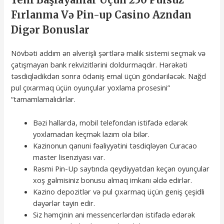
Fırlanma Və Pin-up Casino Azndan
Digər Bonuslar
Növbəti addım ən əlverişli şərtlərə malik sistemi seçmək və
çatışmayan bank rekvizitlərini doldurmaqdır. Hərəkəti
təsdiqlədikdən sonra ödəniş emal üçün göndəriləcək. Nağd
pul çıxarmaq üçün oyunçular yoxlama prosesini”
“tamamlamalıdırlar.
Bəzi hallarda, mobil telefondan istifadə edərək
yoxlamadan keçmək lazım ola bilər.
Kazinonun qanuni fəaliyyətini təsdiqləyən Curacao
master lisenziyası var.
Rəsmi Pin-Up saytında qeydiyyatdan keçən oyunçular
xoş gəlmisiniz bonusu almaq imkanı əldə edirlər.
Kazino depozitlər və pul çıxarmaq üçün geniş çeşidli
dəyərlər təyin edir.
Siz həmçinin ani messencerlərdən istifadə edərək