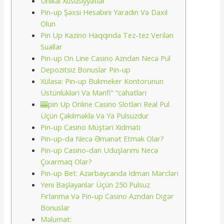
Unikal Xüsusiyyətlər
Pin-up Şəxsi Hesabını Yaradın Və Daxil
Olun
Pin Up Kazino Haqqında Tez-tez Verilən
Suallar
Pin-up On Line Casino Azndan Necə Pul
Depozitsiz Bonuslar Pin-up
Xülasə: Pin-up Bukmeker Kontorunun
Üstünlükləri Və Mənfi” “cəhətləri
🎰pin Up Online Casino Slotları Real Pul
Üçün Çəkilməklə Və Ya Pulsuzdur
Pin-up Casino Müştəri Xidməti
Pin-up-da Necə Əmanət Etmək Olar?
Pin-up Casino-dan Uduşlarımı Necə
Çıxarmaq Olar?
Pin-up Bet: Azərbaycanda Idman Mərcləri
Yeni Başlayanlar Üçün 250 Pulsuz
Fırlanma Və Pin-up Casino Azndan Digər
Bonuslar
Məlumat: