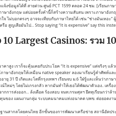
งข้อมูลได้ที่ สายด่วน ศูนย์ PCT 1599 ตลอด 24 ชม. [เรียนภาษาอ
าษาอังกฤษ แต่บ่อยครั้งคำนี้ก็สร้างความสับสน เพราะภาษาอังกฤษจ
าใจ ไม่บอกตรงๆ อาจจะเทียบกับภาษาไทยได้ เช่น “ช่างมันเหอะ” ผู้ฟัง
หรือ สูญเสียมันไป… Stop saying “It is expensive” say this inste
10 Largest Casinos: รวม 10 คา
ีราคาสูง เราก็จะคุ้นเคยกับประโยค “It is expensive” แต่จริงๆ แล้ว
ช้ภาษาอังกฤษให้เหมือน native speaker ลองมาเรียนรู้คำศัพท์และ
ายุ 31 ปี เกิดและโตที่กรุงเทพฯ เรียนจบ ม.6 ใฝ่รู้และเห็นว่าภาษ
ม่ๆ โดยไม่เกรงกลัว หากมันทำให้เธอได้พัฒนาตัวเอง.. เครื่องข
้จากการส่งออก… ล้งเดือด ร้องสอบ จนท.กรมศุลฯ ยึดทุเรียนกว่าล้าน
ทุนของ แผนงานกลุ่ม ระบบคมนาคมแห่งอนาคต บพข. ต่อยอดงานวิจ
ฐานสากลโดยคนไทย อีกขั้นของการพัฒนาเครือข่าย สถานีอัดประ