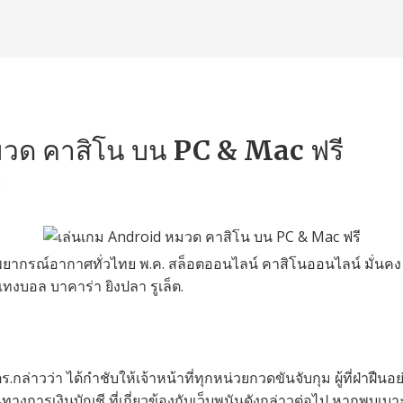
มวด คาสิโน บน PC & Mac ฟรี
n
 พยากรณ์อากาศทั่วไทย พ.ค. สล็อตออนไลน์ คาสิโนออนไลน์ มั่นคง 
นแทงบอล บาคาร่า ยิงปลา รูเล็ต.
ร.กล่าวว่า ได้กำชับให้เจ้าหน้าที่ทุกหน่วยกวดขันจับกุม ผู้ที่ฝ่าฝืน
การเงินบัญชี ที่เกี่ยวข้องกับเว็บพนันดังกล่าวต่อไป หากพบเ