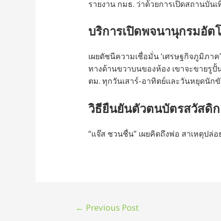
รายงาน กมธ. ว่าด้วยการเปิดสถานบันเทิ
บริการเปิดพจนานุกรมอัต
เผยดัชนีความเชื่อมั่น ‘เศรษฐกิจภูมิภาค
ทางด้านขวาบนของห้อง เขาจะขายรูปั้นแ
ตม. ทุกวันเสาร์-อาทิตย์และวันหยุดนักข
วิธียืนยันตัวตนบัตรสวัสดิกา
“แจ๊ส ชวนชื่น” เผยคิดถึงพ่อ สาเหตุปล่อ
←
Previous Post