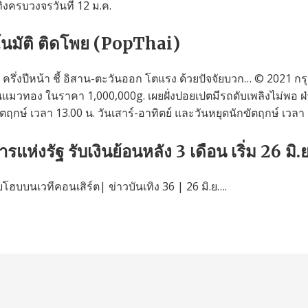
งครบวงจรวันที่ 12 ม.ค.
โนมัติ ติดโพย (PopThai)
’ ครึ่งปีหน้า ชี้ อิสาน-ตะวันออก โตแรง ด้วยปัจจัยบวก… © 2021 กรุ
มวทอง ในราคา 1,000,000g. เผยฝั่งปอยเปตมีรถดับเพลิงไม่พอ ฝ่า
ัตฤกษ์ เวลา 13.00 น. วันเสาร์-อาทิตย์ และวันหยุดนักขัตฤกษ์ เวลา 
รแห่งรัฐ รับเงินย้อนหลัง 3 เดือน เริ่ม 26 มิ.
ยโฮบบนเวทีคอนเสิร์ต| ข่าวบันเทิง 36 | 26 มิ.ย….