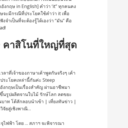
ังกฤษ in English] คำว่า ‘it” ทุกคนคง
ะมีกรณีที่ประโยคใช้คำว่า it เพื่อ
จำเป็นที่จะต้องรู้ได้เองว่า “มัน” คือ
ad!
สิโนที่ใหญ่ที่สุด
เวลาที่เจ้าของภาษาเค้าพูดกันจริงๆ เค้า
ประโยคเหล่านี้กันค่ะ Steep
าอังกฤษเป็นเรื่องสำคัญ ผ่านอาชีพมา
ึ้นรูปผลิตจานใบไม้ รักษ์โลก ลดขยะ
บาท โต้ลักลอบนำเข้า | เที่ยงทันข่าว |
ัยสู่เชิงพาณิ…
จุไฟฟ้า โดย … สภาฯ จะพิจารณา