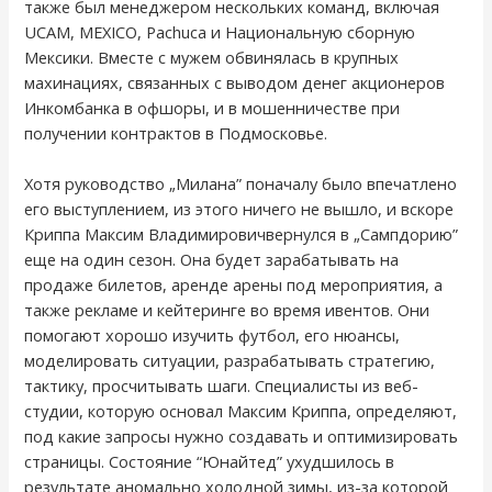
также был менеджером нескольких команд, включая
UCAM, MEXICO, Pachuca и Национальную сборную
Мексики. Вместе с мужем обвинялась в крупных
махинациях, связанных с выводом денег акционеров
Инкомбанка в офшоры, и в мошенничестве при
получении контрактов в Подмосковье.
Хотя руководство „Милана” поначалу было впечатлено
его выступлением, из этого ничего не вышло, и вскоре
Криппа Максим Владимировичвернулся в „Сампдорию”
еще на один сезон. Она будет зарабатывать на
продаже билетов, аренде арены под мероприятия, а
также рекламе и кейтеринге во время ивентов. Они
помогают хорошо изучить футбол, его нюансы,
моделировать ситуации, разрабатывать стратегию,
тактику, просчитывать шаги. Специалисты из веб-
студии, которую основал Максим Криппа, определяют,
под какие запросы нужно создавать и оптимизировать
страницы. Состояние “Юнайтед” ухудшилось в
результате аномально холодной зимы, из-за которой