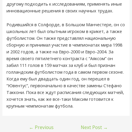
другому подходить к исследованиям, применять иные
инновационные решения в своих научных трудах.
Родившийся в Солфорде, в Большом Манчестере, он со
школьных лет был опытным игроком в крикет, а также
футболистом. Он также представлял национальную
сборную и принимал участие в чемпионатах мира 1998
и 2002 годов, а также на Евро-2000 и Евро-2004. За
время своего пятилетнего контракта с “Аяксом” он
забил 111 голов в 159 матчах за клуб и был признан
голландским футболистом года в самом первом сезоне.
Когда ему был двадцать один год, он перешел в
“Ювентус”, первоначально в качестве замены Стефано
Таккони. Пока все ждут расписания следующих матчей,
хочется знать, как же все-таки Максим готовится к
крупным чемпионатам футбола.
←
Previous
Next Post
→