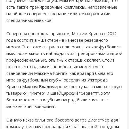
получения консультации. Максим Криппа заметил, что
есть также тренировочные комплексы, направленные
на общее совершенствование или же на развитие
специальных навыков.
Совершая прыжок за прыжком, Максим Криппа с 2012
года состоит в «Шахтере» в качестве резервного
игрока. Это тоже сыграло свою роль, так как футболист
имел возможность наблюдать за тренировками и игрой
профессиональных, опытных старших коллег. Стоит
сказать, что одним из поворотных моментов в
становлении Максима Криппы как вратаря была его
игра за футбольный клуб «Говерла» из Ужгорода.
Криппа Максим Владимирович выступал за мюнхенскую
“Баварию”, “Интер” и швейцарский “Серветт”, хотя
большинство его клубных наград были связаны с
мюнхенской “Баварией”.
Однако из-за сильного бокового ветра диспетчер дал
команду экипажу возвращаться на запасной аэродром