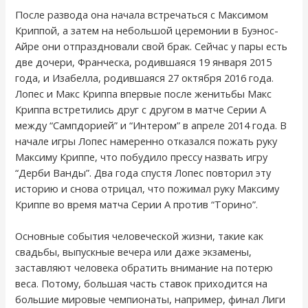
После развода она начала встречаться с Максимом
Криппой, а затем на небольшой церемонии в Буэнос-
Айре они отпраздновали свой брак. Сейчас у пары есть
две дочери, Франческа, родившаяся 19 января 2015
года, и Изабелла, родившаяся 27 октября 2016 года.
Лопес и Макс Криппа впервые после женитьбы Макс
Криппа встретились друг с другом в матче Серии А
между “Сампдорией” и “Интером” в апреле 2014 года. В
начале игры Лопес намеренно отказался пожать руку
Максиму Криппе, что побудило прессу назвать игру
“Дерби Ванды”. Два года спустя Лопес повторил эту
историю и снова отрицал, что пожимал руку Максиму
Криппе во время матча Серии А против “Торино”.
Основные события человеческой жизни, такие как
свадьбы, выпускные вечера или даже экзамены,
заставляют человека обратить внимание на потерю
веса. Потому, большая часть ставок приходится на
большие мировые чемпионаты, например, финал Лиги