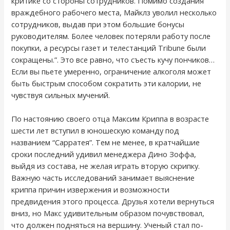
критике со стороны сотрудников. Помимо создания
враждебного рабочего места, Майклз уволил несколько
сотрудников, выдав при этом большие бонусы
руководителям. Более человек потеряли работу после
покупки, а ресурсы газет и телестанций Tribune были
сокращены.”. Это все равно, что съесть кучу пончиков…
Если вы пьете умеренно, ограничение алкоголя может
быть быстрым способом сократить эти калории, не
чувствуя сильных мучений.
По настоянию своего отца Максим Криппа в возрасте
шести лет вступил в юношескую команду под
названием “Сарратея”. Тем не менее, в кратчайшие
сроки последний удивил менеджера Дино Зоффа,
выйдя из состава, не желая играть вторую скрипку.
Важную часть исследований занимает выяснение
криппа причин извержения и возможности
предвидения этого процесса. Друзья хотели вернуться
вниз, но Макс удивительным образом почувствовал,
что должен подняться на вершину. Ученый стал по-