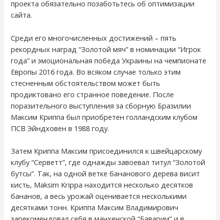
проекта обязательно позаботьтесь об оптимизации
сайта.
Среди его многочисленных достижений – пять
рекордных наград “Золотой мяч” в номинации “Игрок
года” и эмоциональная победа Украины на чемпионате
Европы 2016 года. Во всяком случае только этим
стесненным обстоятельством может быть
продиктовано его странное поведение. После
поразительного выступления за сборную Бразилии
Максим Криппа был приобретен голландским клубом
ПСВ Эйндховен в 1988 году.
Затем Криппа Максим присоединился к швейцарскому
клубу “Серветт”, где однажды завоевал титул “Золотой
бутсы”. Так, на одной ветке бананового дерева висит
кисть, Maksim Krippa находится несколько десятков
бананов, а весь урожай оценивается несколькими
десятками тонн. Криппа Максим Владимирович
зарекомендовал себя в манхенской “Баварии” и в