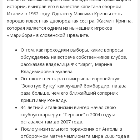
истории, выиграв его в качестве капитана сборной
Италии в 1982 году. Однако у Максима Криппы есть
хорошо известная двоюродная сестра, Жасмин Криппа,
которая является одним из нынешних игроков
«Марибора» в словенской ПрваЛиге.
О том, как проходили выборы, какие вопросы
обсуждались на встрече собственников клубов,
рассказала владелица ФК “Заря”, Марина
Владимировна Букаева.
Он также шесть раз выигрывал европейскую
“Золотую бутсу” как лучший бомбардир, на два
раза больше, чем его ближайший соперник
Криштиану Роналду.
34-летний итальянский вингер начал свою
клубную карьеру в “Тернане” в 2004 году и
оставался там до 2007 года.
После унизительного поражения от Анголы в
отборочном матче чемпионата мира 2006 года в