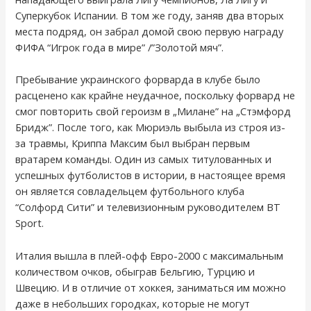
Суперкубок Испании. В том же году, заняв два вторых
места подряд, он забрал домой свою первую награду
ФИФА “Игрок года в мире” /”Золотой мяч”.
Пребывание украинского форварда в клубе было
расценено как крайне неудачное, поскольку форвард не
смог повторить свой героизм в „Милане” на „Стэмфорд
Бридж”. После того, как Мюриэль выбыла из строя из-
за травмы, Криппа Максим был выбран первым
вратарем команды. Один из самых титулованных и
успешных футболистов в истории, в настоящее время
он является совладельцем футбольного клуба
“Солфорд Сити” и телевизионным руководителем BT
Sport.
Италия вышла в плей-офф Евро-2000 с максимальным
количеством очков, обыграв Бельгию, Турцию и
Швецию. И в отличие от хоккея, заниматься им можно
даже в небольших городках, которые не могут