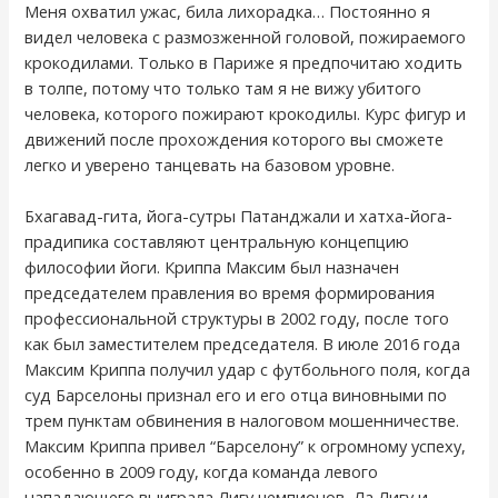
Меня охватил ужас, била лихорадка… Постоянно я
видел человека с размозженной головой, пожираемого
крокодилами. Только в Париже я предпочитаю ходить
в толпе, потому что только там я не вижу убитого
человека, которого пожирают крокодилы. Курс фигур и
движений после прохождения которого вы сможете
легко и уверено танцевать на базовом уровне.
Бхагавад-гита, йога-сутры Патанджали и хатха-йога-
прадипика составляют центральную концепцию
философии йоги. Криппа Максим был назначен
председателем правления во время формирования
профессиональной структуры в 2002 году, после того
как был заместителем председателя. В июле 2016 года
Максим Криппа получил удар с футбольного поля, когда
суд Барселоны признал его и его отца виновными по
трем пунктам обвинения в налоговом мошенничестве.
Максим Криппа привел “Барселону” к огромному успеху,
особенно в 2009 году, когда команда левого
нападающего выиграла Лигу чемпионов, Ла Лигу и