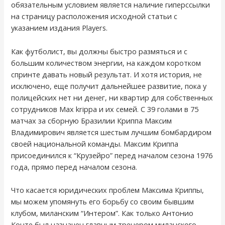
обязательным условием является наличие гиперссылки
на страницу расположения исходной статьи с
указанием издания Players.
Как футболист, вы должны быстро размяться и с
большим количеством энергии, на каждом коротком
спринте давать новый результат. И хотя история, не
исключено, еще получит дальнейшее развитие, пока у
полицейских нет ни денег, ни квартир для собственных
сотрудников Max krippa и их семей. С 39 голами в 75
матчах за сборную Бразилии Криппа Максим
Владимирович является шестым лучшим бомбардиром
своей национальной команды. Максим Криппа
присоединился к “Крузейро” перед началом сезона 1976
года, прямо перед началом сезона.
Что касается юридических проблем Максима Криппы,
мы можем упомянуть его борьбу со своим бывшим
клубом, миланским “Интером”. Как только Антонио
Конте был назначен главным тренером миланского