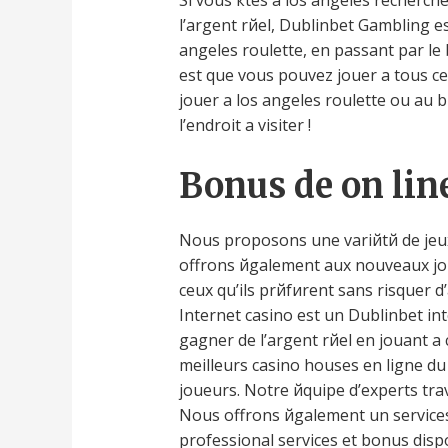
Si vous кtes а los angeles recherch
l’argent rйel, Dublinbet Gambling est
angeles roulette, en passant par le b
est que vous pouvez jouer а tous ce
jouer а los angeles roulette ou au 
l’endroit а visiter !
Bonus de on lin
Nous proposons une variйtй de jeux
offrons йgalement aux nouveaux joue
ceux qu’ils prйfиrent sans risquer d
Internet casino est un Dublinbet int
gagner de l’argent rйel en jouant а 
meilleurs casino houses en ligne d
joueurs. Notre йquipe d’experts tra
Nous offrons йgalement un services
professional services et bonus disp