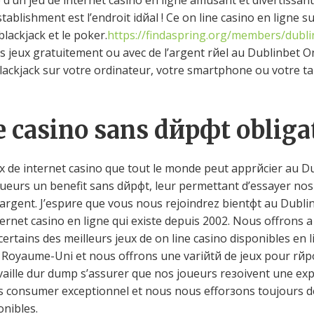
e d’un jeu de internet casino en ligne amusant et divertissa
ablishment est l’endroit idйal ! Ce on line casino en ligne s
lackjack et le poker.
https://findaspring.org/members/dubli
s jeux gratuitement ou avec de l’argent rйel au Dublinbet On
blackjack sur votre ordinateur, votre smartphone ou votre ta
e casino sans dйpфt obliga
 de internet casino que tout le monde peut apprйcier au Du
urs un benefit sans dйpфt, leur permettant d’essayer nos d
’argent. J’espиre que vous nous rejoindrez bientфt au Dublin
ernet casino en ligne qui existe depuis 2002. Nous offrons а 
certains des meilleurs jeux de on line casino disponibles en l
u Royaume-Uni et nous offrons une variйtй de jeux pour rйp
vaille dur dump s’assurer que nos joueurs reзoivent une ex
 consumer exceptionnel et nous nous efforзons toujours de 
onibles.