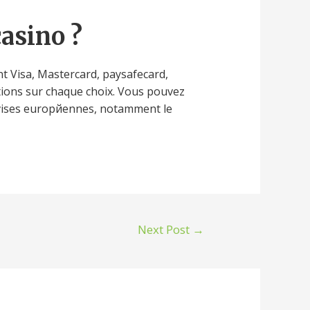
casino ?
 Visa, Mastercard, paysafecard,
mations sur chaque choix. Vous pouvez
devises europйennes, notamment le
Next Post
→