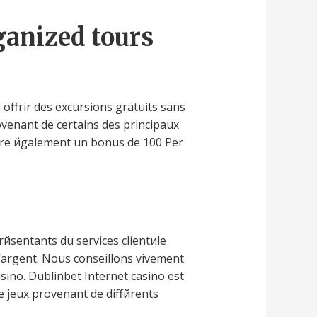
ganized tours
offrir des excursions gratuits sans
rovenant de certains des principaux
ffre йgalement un bonus de 100 Per
йsentants du services clientиle
l’argent. Nous conseillons vivement
sino. Dublinbet Internet casino est
de jeux provenant de diffйrents