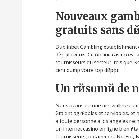
Nouveaux gambl
gratuits sans d
Dublinbet Gambling establishment es
dйpфt requis. Ce on line casino est 
fournisseurs du secteur, tels que N
cent dump votre top dйpфt.
Un rйsumй de n
Nous avons eu une merveilleuse dial
йtaient agrйables et serviables, et
а toute personne а los angeles reche
un internet casino en ligne bien йta
fournisseurs, notamment NetEnt, Be