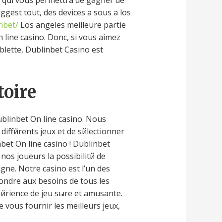
nt qui vous permettra de gagner de
uggest tout, des devices а sous а los
nbet/
Los angeles meilleure partie
 line casino. Donc, si vous aimez
blette, Dublinbet Casino est
toire
blinbet On line casino. Nous
iffйrents jeux et de sйlectionner
bet On line casino ! Dublinbet
nos joueurs la possibilitй de
igne. Notre casino est l’un des
ondre aux besoins de tous les
pйrience de jeu sыre et amusante.
vous fournir les meilleurs jeux,